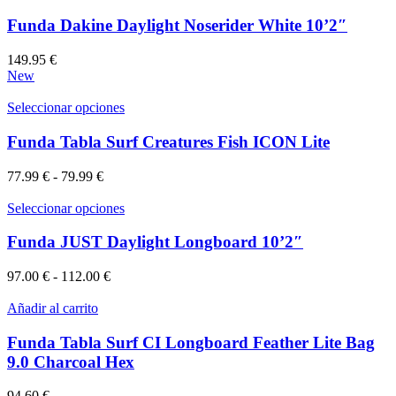
Funda Dakine Daylight Noserider White 10’2″
149.95
€
New
Este
Seleccionar opciones
producto
tiene
Funda Tabla Surf Creatures Fish ICON Lite
múltiples
variantes.
Rango
77.99
€
-
79.99
€
Las
de
opciones
precios:
Este
Seleccionar opciones
se
desde
producto
pueden
77.99 €
tiene
Funda JUST Daylight Longboard 10’2″
elegir
hasta
múltiples
en
79.99 €
variantes.
Rango
97.00
€
-
112.00
€
la
Las
de
página
opciones
precios:
Añadir al carrito
de
se
desde
producto
pueden
97.00 €
Funda Tabla Surf CI Longboard Feather Lite Bag
elegir
hasta
9.0 Charcoal Hex
en
112.00 €
la
94.60
€