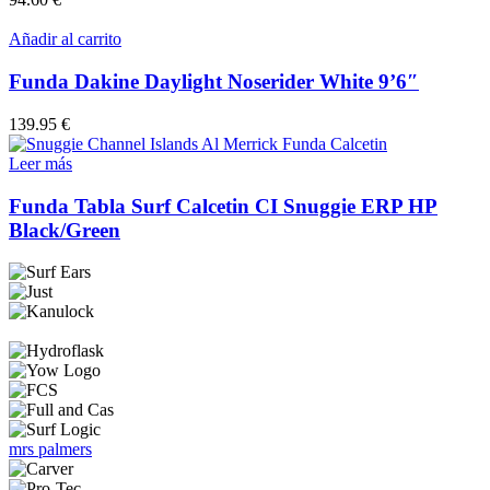
página
de
Añadir al carrito
producto
Funda Dakine Daylight Noserider White 9’6″
139.95
€
Leer más
Funda Tabla Surf Calcetin CI Snuggie ERP HP
Black/Green
mrs palmers