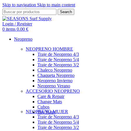
Skip to navigation
Skip to main content
Search
Login / Register
0
items
0.00
€
Neopreno
NEOPRENO HOMBRE
Traje de Neopreno 4/3
Traje de Neopreno 5/4
Traje de Neopreno 3/2
Chaleco Neopreno
Chaqueta Neopreno
Neopreno Invierno
Neopreno Verano
ACCESORIO NEOPRENO
Care & Repair
Change Mats
Cubos
NEOPRENO MUJER
Dry Bags
Traje de Neopreno 4/3
Traje de Neopreno 5/4
Traje de Neopreno 3/2