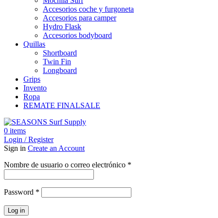
Mochila Surf
Accesorios coche y furgoneta
Accesorios para camper
Hydro Flask
Accesorios bodyboard
Quillas
Shortboard
Twin Fin
Longboard
Grips
Invento
Ropa
REMATE FINAL
SALE
0
items
Login / Register
Sign in
Create an Account
Obligatorio
Nombre de usuario o correo electrónico
*
Obligatorio
Password
*
Log in