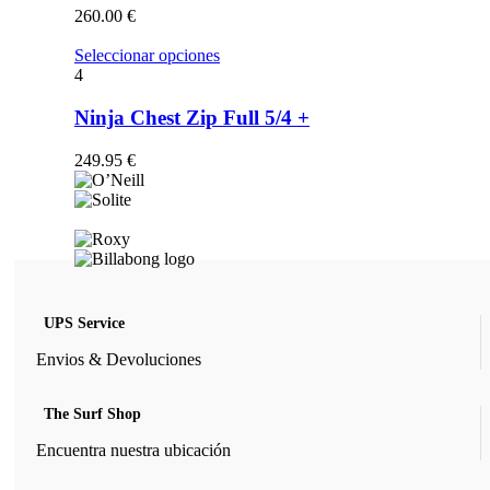
opciones
260.00
€
se
pueden
Este
Seleccionar opciones
elegir
producto
4
en
tiene
la
múltiples
Ninja Chest Zip Full 5/4 +
página
variantes.
de
Las
249.95
€
producto
opciones
se
pueden
elegir
en
la
página
de
UPS Service
producto
Envios & Devoluciones
The Surf Shop
Encuentra nuestra ubicación