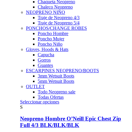
Chaqueta Neopreno
Chaleco Neopreno
NEOPRENO NIÑO
Traje de Neopreno 4/3
Traje de Neopreno 5/4
PONCHOS/CHANGE ROBES
Poncho Hombre
Poncho Mujer
Poncho Niño
Gloves, Hoods & Hats
Capucha
Gorros
Guantes
ESCARPINES NEOPRENO/BOOTS
3mm Wetsuit Boots
5mm Wetsuit Boots
OUTLET
Todo Neopreno
sale
Todas Ofertas
Este
Seleccionar opciones
producto
S
tiene
múltiples
Neopreno Hombre O’Neill Epic Chest Zip
variantes.
Full 4/3 BLK/BLK/BLK
Las