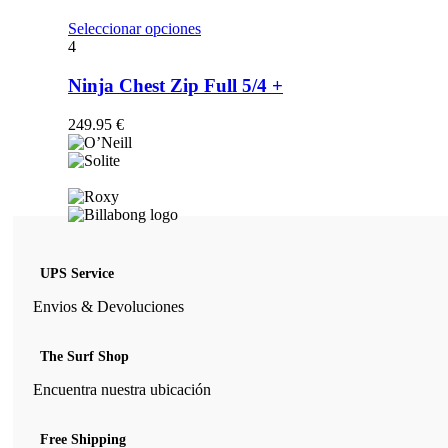
opciones
se
Este
Seleccionar opciones
pueden
producto
4
elegir
tiene
en
múltiples
Ninja Chest Zip Full 5/4 +
la
variantes.
página
Las
249.95
€
de
opciones
producto
se
pueden
elegir
en
la
página
de
UPS Service
producto
Envios & Devoluciones
The Surf Shop
Encuentra nuestra ubicación
Free Shipping