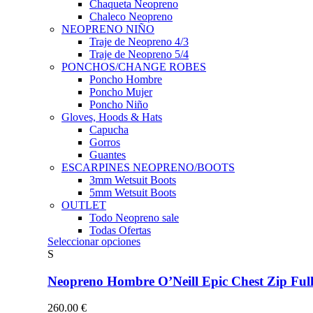
Chaqueta Neopreno
Chaleco Neopreno
NEOPRENO NIÑO
Traje de Neopreno 4/3
Traje de Neopreno 5/4
PONCHOS/CHANGE ROBES
Poncho Hombre
Poncho Mujer
Poncho Niño
Gloves, Hoods & Hats
Capucha
Gorros
Guantes
ESCARPINES NEOPRENO/BOOTS
3mm Wetsuit Boots
5mm Wetsuit Boots
OUTLET
Todo Neopreno
sale
Todas Ofertas
Este
Seleccionar opciones
producto
S
tiene
múltiples
Neopreno Hombre O’Neill Epic Chest Zip F
variantes.
Las
260.00
€