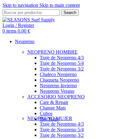
Skip to navigation
Skip to main content
Search
Login / Register
0
items
0.00
€
Neopreno
NEOPRENO HOMBRE
Traje de Neopreno 4/3
Traje de Neopreno 5/4
Traje de Neopreno 3/2
Chaleco Neopreno
Chaqueta Neopreno
Neopreno Invierno
Neopreno Verano
ACCESORIO NEOPRENO
Care & Repair
Change Mats
Cubos
NEOPRENO MUJER
Dry Bags
Traje de Neopreno 4/3
Traje de Neopreno 5/4
Traje de Neopreno 3/2