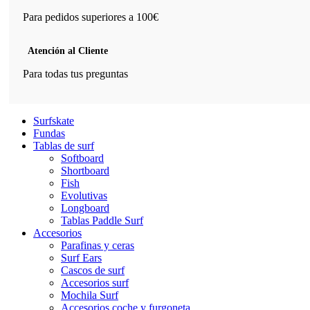
Para pedidos superiores a 100€
Atención al Cliente
Para todas tus preguntas
Surfskate
Fundas
Tablas de surf
Softboard
Shortboard
Fish
Evolutivas
Longboard
Tablas Paddle Surf
Accesorios
Parafinas y ceras
Surf Ears
Cascos de surf
Accesorios surf
Mochila Surf
Accesorios coche y furgoneta