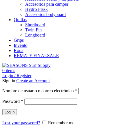
Accesorios para camper
Hydro Flask
Accesorios bodyboard
Quillas
Shortboard
Twin Fin
Longboard
Grips
Invento
Ropa
REMATE FINAL
SALE
0
items
Login / Register
Sign in
Create an Account
Obligatorio
Nombre de usuario o correo electrónico
*
Obligatorio
Password
*
Log in
Lost your password?
Remember me