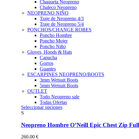
Chaqueta Neopreno
Chaleco Neopreno
NEOPRENO NIÑO
Traje de Neopreno 4/3
Traje de Neopreno 5/4
PONCHOS/CHANGE ROBES
Poncho Hombre
Poncho Mujer
Poncho Niño
Gloves, Hoods & Hats
Capucha
Gorros
Guantes
ESCARPINES NEOPRENO/BOOTS
3mm Wetsuit Boots
5mm Wetsuit Boots
OUTLET
Todo Neopreno
sale
Todas Ofertas
Este
Seleccionar opciones
producto
S
tiene
múltiples
Neopreno Hombre O’Neill Epic Chest Zip F
variantes.
Las
260.00
€