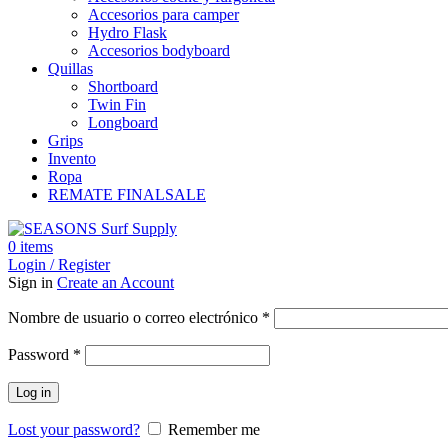
Accesorios para camper
Hydro Flask
Accesorios bodyboard
Quillas
Shortboard
Twin Fin
Longboard
Grips
Invento
Ropa
REMATE FINAL
SALE
0
items
Login / Register
Sign in
Create an Account
Obligatorio
Nombre de usuario o correo electrónico
*
Obligatorio
Password
*
Log in
Lost your password?
Remember me