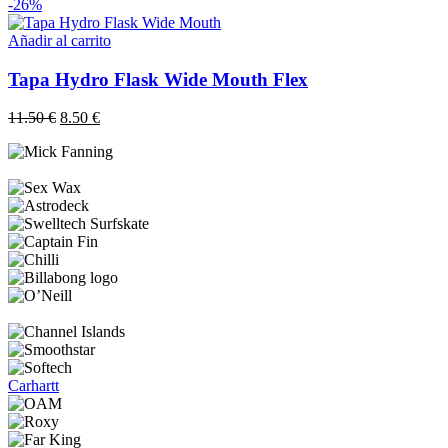
-26%
Añadir al carrito
Tapa Hydro Flask Wide Mouth Flex
El
El
11.50
€
8.50
€
precio
precio
original
actual
era:
es:
11.50 €.
8.50 €.
Carhartt