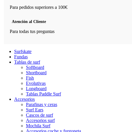
Para pedidos superiores a 100€
Atención al Cliente
Para todas tus preguntas
Surfskate
Fundas
Tablas de surf
Softboard
Shortboard
Fish
Evolutivas
Longboard
Tablas Paddle Surf
Accesorios
Parafinas y ceras
Surf Ears
Cascos de surf
Accesorios surf
Mochila Surf
Accesorios coche y furgoneta