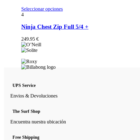
opciones
se
Este
Seleccionar opciones
pueden
producto
4
elegir
tiene
en
múltiples
Ninja Chest Zip Full 5/4 +
la
variantes.
página
Las
249.95
€
de
opciones
producto
se
pueden
elegir
en
la
página
de
UPS Service
producto
Envios & Devoluciones
The Surf Shop
Encuentra nuestra ubicación
Free Shipping