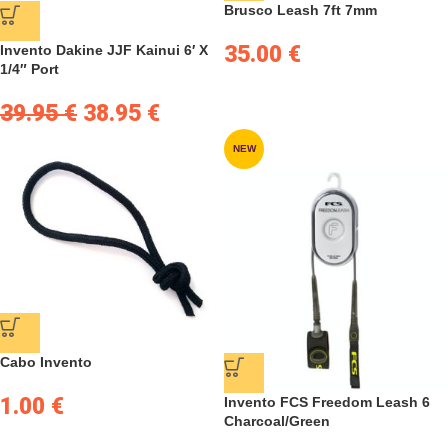
Brusco Leash 7ft 7mm
35.00
€
Invento Dakine JJF Kainui 6′ X
1/4″ Port
39.95
€
38.95
€
NEW
Cabo Invento
1.00
€
Invento FCS Freedom Leash 6
Charcoal/Green