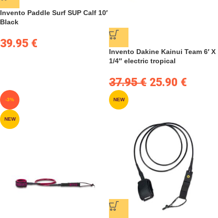
Invento Paddle Surf SUP Calf 10′
Black
39.95
€
Invento Dakine Kainui Team 6′ X
1/4″ electric tropical
37.95
€
25.90
€
-3%
NEW
NEW