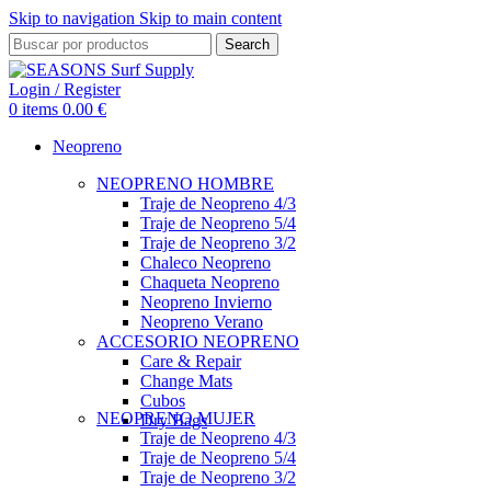
Skip to navigation
Skip to main content
Search
Login / Register
0
items
0.00
€
Neopreno
NEOPRENO HOMBRE
Traje de Neopreno 4/3
Traje de Neopreno 5/4
Traje de Neopreno 3/2
Chaleco Neopreno
Chaqueta Neopreno
Neopreno Invierno
Neopreno Verano
ACCESORIO NEOPRENO
Care & Repair
Change Mats
Cubos
NEOPRENO MUJER
Dry Bags
Traje de Neopreno 4/3
Traje de Neopreno 5/4
Traje de Neopreno 3/2