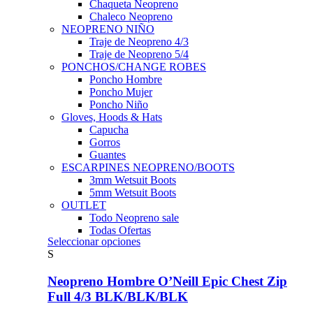
Chaqueta Neopreno
Chaleco Neopreno
NEOPRENO NIÑO
Traje de Neopreno 4/3
Traje de Neopreno 5/4
PONCHOS/CHANGE ROBES
Poncho Hombre
Poncho Mujer
Poncho Niño
Gloves, Hoods & Hats
Capucha
Gorros
Guantes
ESCARPINES NEOPRENO/BOOTS
3mm Wetsuit Boots
5mm Wetsuit Boots
OUTLET
Todo Neopreno
sale
Todas Ofertas
Este
Seleccionar opciones
producto
S
tiene
múltiples
Neopreno Hombre O’Neill Epic Chest Zip
variantes.
Full 4/3 BLK/BLK/BLK
Las