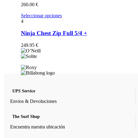
opciones
260.00
€
se
pueden
Este
Seleccionar opciones
elegir
producto
4
en
tiene
la
múltiples
Ninja Chest Zip Full 5/4 +
página
variantes.
de
Las
249.95
€
producto
opciones
se
pueden
elegir
en
la
página
de
UPS Service
producto
Envios & Devoluciones
The Surf Shop
Encuentra nuestra ubicación