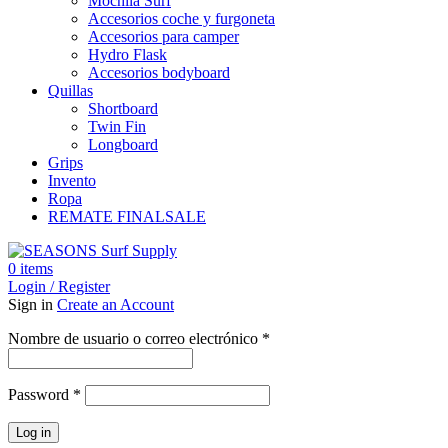
Mochila Surf
Accesorios coche y furgoneta
Accesorios para camper
Hydro Flask
Accesorios bodyboard
Quillas
Shortboard
Twin Fin
Longboard
Grips
Invento
Ropa
REMATE FINAL
SALE
0
items
Login / Register
Sign in
Create an Account
Obligatorio
Nombre de usuario o correo electrónico
*
Obligatorio
Password
*
Log in