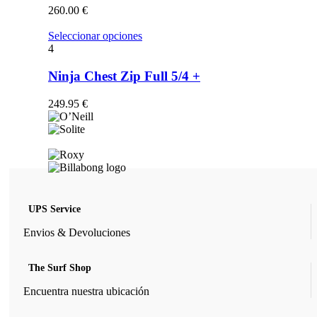
opciones
260.00
€
se
pueden
Este
Seleccionar opciones
elegir
producto
4
en
tiene
la
múltiples
Ninja Chest Zip Full 5/4 +
página
variantes.
de
Las
249.95
€
producto
opciones
se
pueden
elegir
en
la
página
de
UPS Service
producto
Envios & Devoluciones
The Surf Shop
Encuentra nuestra ubicación