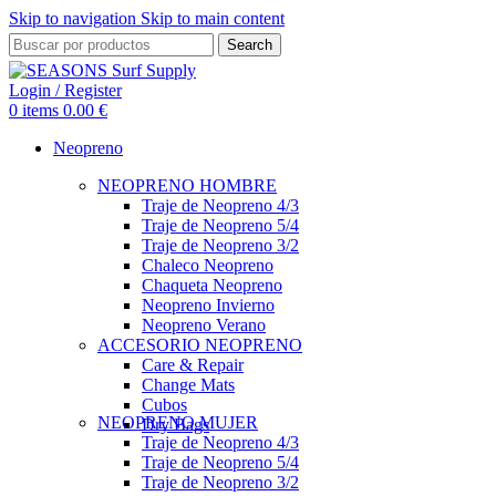
Skip to navigation
Skip to main content
Search
Login / Register
0
items
0.00
€
Neopreno
NEOPRENO HOMBRE
Traje de Neopreno 4/3
Traje de Neopreno 5/4
Traje de Neopreno 3/2
Chaleco Neopreno
Chaqueta Neopreno
Neopreno Invierno
Neopreno Verano
ACCESORIO NEOPRENO
Care & Repair
Change Mats
Cubos
NEOPRENO MUJER
Dry Bags
Traje de Neopreno 4/3
Traje de Neopreno 5/4
Traje de Neopreno 3/2