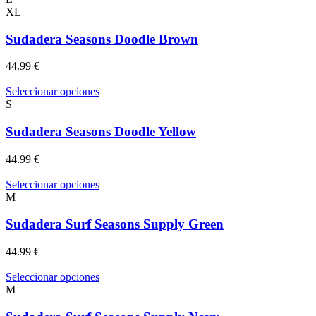
elegir
tiene
XL
en
múltiples
la
variantes.
Sudadera Seasons Doodle Brown
página
Las
de
opciones
44.99
€
producto
se
pueden
Este
Seleccionar opciones
elegir
producto
S
en
tiene
la
múltiples
Sudadera Seasons Doodle Yellow
página
variantes.
de
Las
44.99
€
producto
opciones
se
Este
Seleccionar opciones
pueden
producto
M
elegir
tiene
en
múltiples
Sudadera Surf Seasons Supply Green
la
variantes.
página
Las
44.99
€
de
opciones
producto
se
Este
Seleccionar opciones
pueden
producto
M
elegir
tiene
en
múltiples