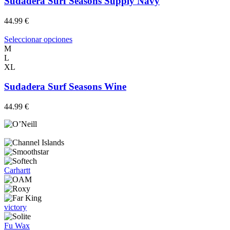
Sudadera Surf Seasons Supply Navy
la
variantes.
página
Las
44.99
€
de
opciones
producto
se
Este
Seleccionar opciones
pueden
producto
M
elegir
tiene
L
en
múltiples
XL
la
variantes.
página
Las
Sudadera Surf Seasons Wine
de
opciones
producto
se
44.99
€
pueden
elegir
en
la
página
de
producto
Carhartt
victory
Fu Wax