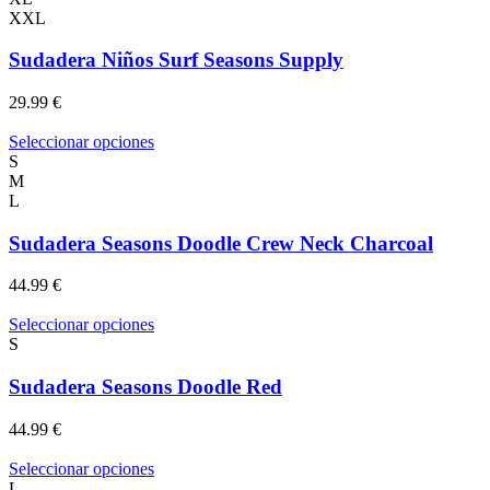
variantes.
XXL
Las
opciones
Sudadera Niños Surf Seasons Supply
se
pueden
29.99
€
elegir
en
Este
Seleccionar opciones
la
producto
S
página
tiene
M
de
múltiples
L
producto
variantes.
Las
Sudadera Seasons Doodle Crew Neck Charcoal
opciones
se
44.99
€
pueden
elegir
Este
Seleccionar opciones
en
producto
S
la
tiene
página
múltiples
Sudadera Seasons Doodle Red
de
variantes.
producto
Las
44.99
€
opciones
se
Este
Seleccionar opciones
pueden
producto
L