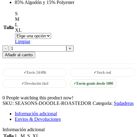
85% Algodón y 15% Polyester
S
M
L
Talla
XL
Limpiar
Sudadera
Seasons
Añadir al carrito
Doodle
Roasted
Orange
Envío 24/48h
Stock real
cantidad
Devolución fácil
Envío gratis desde 100€
0
People watching this product now!
SKU:
SEASONS-DOODLE-ROASTEDOR
Categoría:
Sudaderas
Información adicional
Envios & Devoluciones
Información adicional
Talla
L
,
M
,
S
,
XL