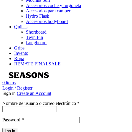
Mochila Surf
Accesorios coche y furgoneta
Accesorios para camper
Hydro Flask
Accesorios bodyboard
Quillas
Shortboard
Twin Fin
Longboard
Grips
Invento
Ropa
REMATE FINAL
SALE
0
items
Login / Register
Sign in
Create an Account
Obligatorio
Nombre de usuario o correo electrónico
*
Obligatorio
Password
*
Log in