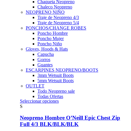
Chaqueta Neopreno
Chaleco Neopreno
NEOPRENO NIÑO
Traje de Neopreno 4/3
Traje de Neopreno 5/4
PONCHOS/CHANGE ROBES
Poncho Hombre
Poncho Mujer
Poncho Niño
Gloves, Hoods & Hats
Capucha
Gorros
Guantes
ESCARPINES NEOPRENO/BOOTS
3mm Wetsuit Boots
5mm Wetsuit Boots
OUTLET
Todo Neopreno
sale
Todas Ofertas
Este
Seleccionar opciones
producto
S
tiene
múltiples
Neopreno Hombre O’Neill Epic Chest Zip
variantes.
Full 4/3 BLK/BLK/BLK
Las