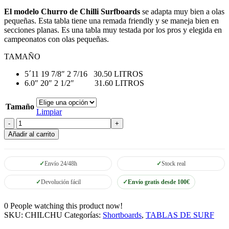
655.00 €.
624.00 €.
El modelo Churro de Chilli Surfboards
se adapta muy bien a olas
pequeñas. Esta tabla tiene una remada friendly y se maneja bien en
secciones planas. Es una tabla muy testada por los pros y elegida en
campeonatos con olas pequeñas.
TAMAÑO
5´11 19 7/8″ 2 7/16 30.50 LITROS
6.0″ 20″ 2 1/2″ 31.60 LITROS
Tamaño
Limpiar
Chilli
Churro
Añadir al carrito
cantidad
Envío 24/48h
Stock real
Devolución fácil
Envío gratis desde 100€
0
People watching this product now!
SKU:
CHILCHU
Categorías:
Shortboards
,
TABLAS DE SURF