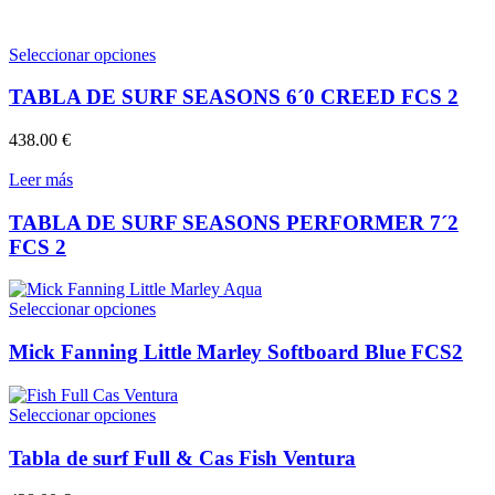
Este
Seleccionar opciones
producto
tiene
TABLA DE SURF SEASONS 6´0 CREED FCS 2
múltiples
variantes.
438.00
€
Las
opciones
Leer más
se
pueden
TABLA DE SURF SEASONS PERFORMER 7´2
elegir
FCS 2
en
la
página
Este
Seleccionar opciones
de
producto
producto
tiene
Mick Fanning Little Marley Softboard Blue FCS2
múltiples
variantes.
Las
Este
Seleccionar opciones
opciones
producto
se
tiene
Tabla de surf Full & Cas Fish Ventura
pueden
múltiples
elegir
variantes.