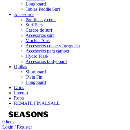
Longboard
Tablas Paddle Surf
Accesorios
Parafinas y ceras
Surf Ears
Cascos de surf
Accesorios surf
Mochila Surf
Accesorios coche y furgoneta
Accesorios para camper
Hydro Flask
Accesorios bodyboard
Quillas
Shortboard
Twin Fin
Longboard
Grips
Invento
Ropa
REMATE FINAL
SALE
0
items
Login / Register