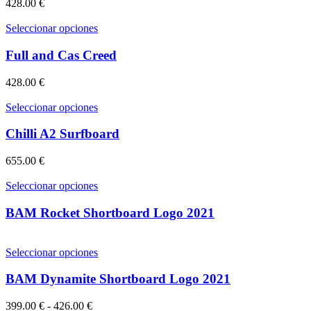
428.00
€
en
Las
la
opciones
Este
Seleccionar opciones
página
se
producto
de
pueden
tiene
Full and Cas Creed
producto
elegir
múltiples
en
variantes.
428.00
€
la
Las
página
opciones
Este
Seleccionar opciones
de
se
producto
producto
pueden
tiene
Chilli A2 Surfboard
elegir
múltiples
en
variantes.
655.00
€
la
Las
página
opciones
Este
Seleccionar opciones
de
se
producto
producto
pueden
tiene
BAM Rocket Shortboard Logo 2021
elegir
múltiples
en
variantes.
la
Las
Este
Seleccionar opciones
página
opciones
producto
de
se
tiene
BAM Dynamite Shortboard Logo 2021
producto
pueden
múltiples
elegir
variantes.
Rango
399.00
€
-
426.00
€
en