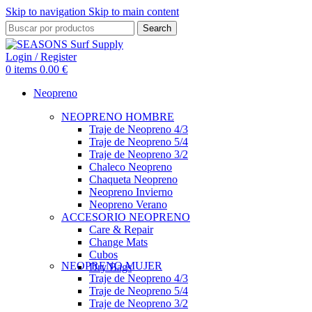
Skip to navigation
Skip to main content
Search
Login / Register
0
items
0.00
€
Neopreno
NEOPRENO HOMBRE
Traje de Neopreno 4/3
Traje de Neopreno 5/4
Traje de Neopreno 3/2
Chaleco Neopreno
Chaqueta Neopreno
Neopreno Invierno
Neopreno Verano
ACCESORIO NEOPRENO
Care & Repair
Change Mats
Cubos
NEOPRENO MUJER
Dry Bags
Traje de Neopreno 4/3
Traje de Neopreno 5/4
Traje de Neopreno 3/2