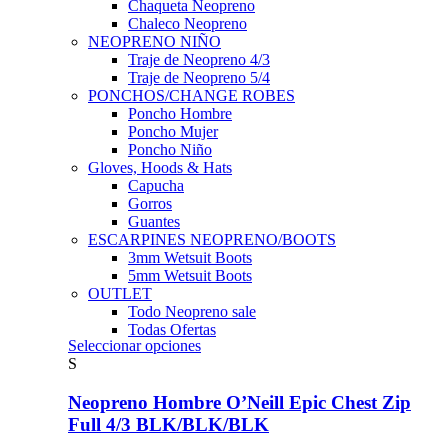
Chaqueta Neopreno
Chaleco Neopreno
NEOPRENO NIÑO
Traje de Neopreno 4/3
Traje de Neopreno 5/4
PONCHOS/CHANGE ROBES
Poncho Hombre
Poncho Mujer
Poncho Niño
Gloves, Hoods & Hats
Capucha
Gorros
Guantes
ESCARPINES NEOPRENO/BOOTS
3mm Wetsuit Boots
5mm Wetsuit Boots
OUTLET
Todo Neopreno
sale
Todas Ofertas
Este
Seleccionar opciones
producto
S
tiene
múltiples
Neopreno Hombre O’Neill Epic Chest Zip
variantes.
Full 4/3 BLK/BLK/BLK
Las