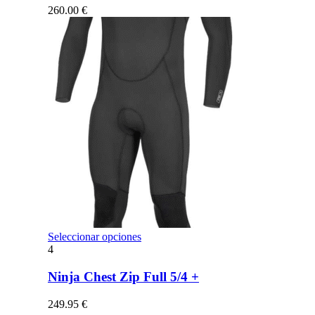
opciones
260.00
€
se
pueden
elegir
en
la
página
de
producto
Este
Seleccionar opciones
producto
4
tiene
múltiples
Ninja Chest Zip Full 5/4 +
variantes.
Las
249.95
€
opciones