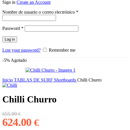
Sign in
Create an Account
Obligatorio
Nombre de usuario o correo electrónico
*
Obligatorio
Password
*
Log in
Lost your password?
Remember me
-5%
Agotado
Inicio
TABLAS DE SURF
Shortboards
Chilli Churro
Chilli Churro
El
El
655.00
€
precio
precio
624.00
€
original
actual
era:
es: