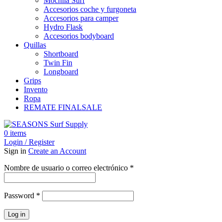
Mochila Surf
Accesorios coche y furgoneta
Accesorios para camper
Hydro Flask
Accesorios bodyboard
Quillas
Shortboard
Twin Fin
Longboard
Grips
Invento
Ropa
REMATE FINAL
SALE
0
items
Login / Register
Sign in
Create an Account
Obligatorio
Nombre de usuario o correo electrónico
*
Obligatorio
Password
*
Log in