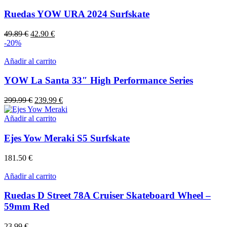
producto
tiene
Ruedas YOW URA 2024 Surfskate
múltiples
variantes.
El
El
49.89
€
42.90
€
Las
precio
precio
-20%
opciones
original
actual
se
era:
es:
Añadir al carrito
pueden
49.89 €.
42.90 €.
elegir
YOW La Santa 33″ High Performance Series
en
la
El
El
299.99
€
239.99
€
página
precio
precio
de
original
actual
Añadir al carrito
producto
era:
es:
299.99 €.
239.99 €.
Ejes Yow Meraki S5 Surfskate
181.50
€
Añadir al carrito
Ruedas D Street 78A Cruiser Skateboard Wheel –
59mm Red
23.99
€