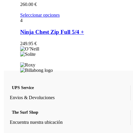
opciones
260.00
€
se
pueden
Este
Seleccionar opciones
elegir
producto
4
en
tiene
la
múltiples
Ninja Chest Zip Full 5/4 +
página
variantes.
de
Las
249.95
€
producto
opciones
se
pueden
elegir
en
la
página
de
UPS Service
producto
Envios & Devoluciones
The Surf Shop
Encuentra nuestra ubicación