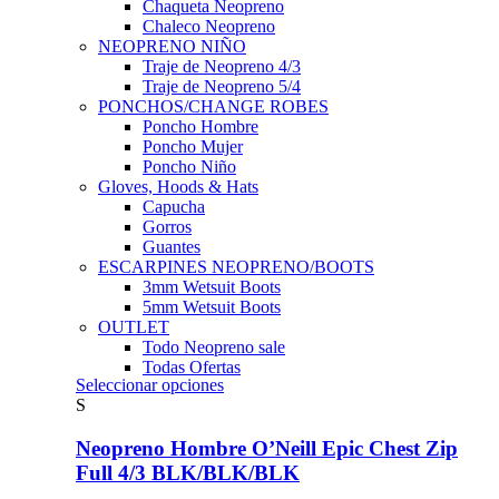
Chaqueta Neopreno
Chaleco Neopreno
NEOPRENO NIÑO
Traje de Neopreno 4/3
Traje de Neopreno 5/4
PONCHOS/CHANGE ROBES
Poncho Hombre
Poncho Mujer
Poncho Niño
Gloves, Hoods & Hats
Capucha
Gorros
Guantes
ESCARPINES NEOPRENO/BOOTS
3mm Wetsuit Boots
5mm Wetsuit Boots
OUTLET
Todo Neopreno
sale
Todas Ofertas
Este
Seleccionar opciones
producto
S
tiene
múltiples
Neopreno Hombre O’Neill Epic Chest Zip
variantes.
Full 4/3 BLK/BLK/BLK
Las