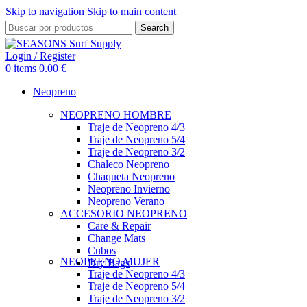
Skip to navigation
Skip to main content
Search
Login / Register
0
items
0.00
€
Neopreno
NEOPRENO HOMBRE
Traje de Neopreno 4/3
Traje de Neopreno 5/4
Traje de Neopreno 3/2
Chaleco Neopreno
Chaqueta Neopreno
Neopreno Invierno
Neopreno Verano
ACCESORIO NEOPRENO
Care & Repair
Change Mats
Cubos
NEOPRENO MUJER
Dry Bags
Traje de Neopreno 4/3
Traje de Neopreno 5/4
Traje de Neopreno 3/2