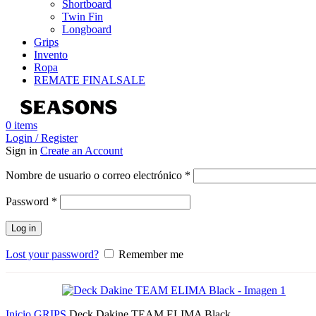
Shortboard
Twin Fin
Longboard
Grips
Invento
Ropa
REMATE FINAL
SALE
0
items
Login / Register
Sign in
Create an Account
Obligatorio
Nombre de usuario o correo electrónico
*
Obligatorio
Password
*
Log in
Lost your password?
Remember me
Inicio
GRIPS
Deck Dakine TEAM ELIMA Black