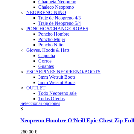
Chaqueta Neopreno
Chaleco Neopreno
NEOPRENO NIÑO
Traje de Neopreno 4/3
Traje de Neopreno 5/4
PONCHOS/CHANGE ROBES
Poncho Hombre
Poncho Mujer
Poncho Niño
Gloves, Hoods & Hats
Capucha
Gorros
Guantes
ESCARPINES NEOPRENO/BOOTS
3mm Wetsuit Boots
5mm Wetsuit Boots
OUTLET
Todo Neopreno
sale
Todas Ofertas
Este
Seleccionar opciones
producto
S
tiene
múltiples
Neopreno Hombre O’Neill Epic Chest Zip F
variantes.
Las
260.00
€