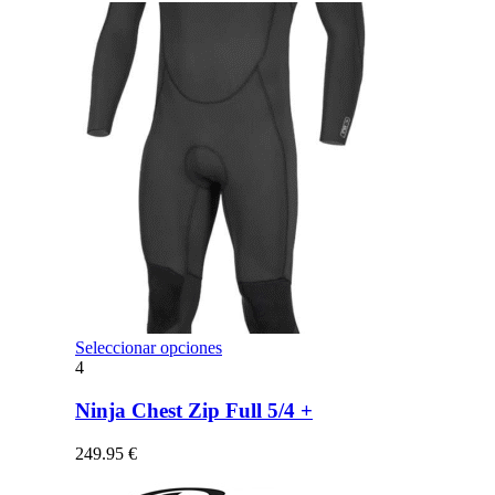
opciones
se
pueden
elegir
en
la
página
de
producto
Este
Seleccionar opciones
producto
4
tiene
múltiples
Ninja Chest Zip Full 5/4 +
variantes.
Las
249.95
€
opciones
se