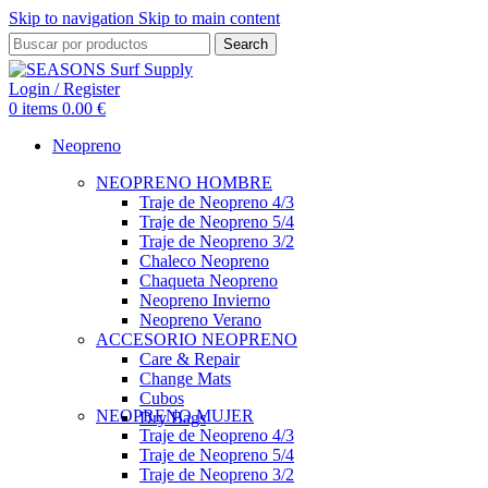
Skip to navigation
Skip to main content
Search
Login / Register
0
items
0.00
€
Neopreno
NEOPRENO HOMBRE
Traje de Neopreno 4/3
Traje de Neopreno 5/4
Traje de Neopreno 3/2
Chaleco Neopreno
Chaqueta Neopreno
Neopreno Invierno
Neopreno Verano
ACCESORIO NEOPRENO
Care & Repair
Change Mats
Cubos
NEOPRENO MUJER
Dry Bags
Traje de Neopreno 4/3
Traje de Neopreno 5/4
Traje de Neopreno 3/2