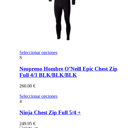
Este
Seleccionar opciones
producto
S
tiene
múltiples
Neopreno Hombre O’Neill Epic Chest Zip
variantes.
Full 4/3 BLK/BLK/BLK
Las
opciones
260.00
€
se
pueden
Este
Seleccionar opciones
elegir
producto
4
en
tiene
la
múltiples
Ninja Chest Zip Full 5/4 +
página
variantes.
de
Las
249.95
€
producto
opciones