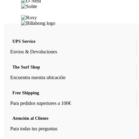
se
pueden
elegir
en
la
página
de
UPS Service
producto
Envios & Devoluciones
The Surf Shop
Encuentra nuestra ubicación
Free Shipping
Para pedidos superiores a 100€
Atención al Cliente
Para todas tus preguntas