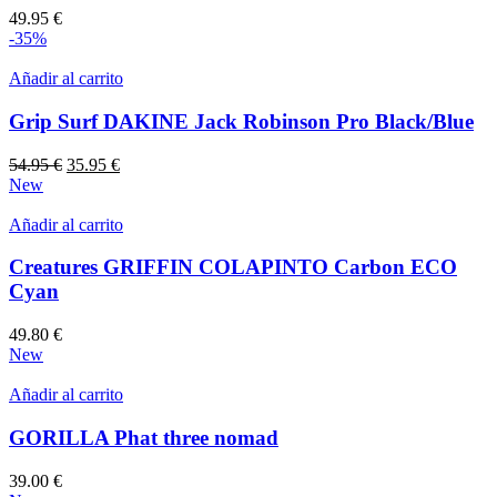
49.95
€
-35%
Añadir al carrito
Grip Surf DAKINE Jack Robinson Pro Black/Blue
El
El
54.95
€
35.95
€
precio
precio
New
original
actual
era:
es:
Añadir al carrito
54.95 €.
35.95 €.
Creatures GRIFFIN COLAPINTO Carbon ECO
Cyan
49.80
€
New
Añadir al carrito
GORILLA Phat three nomad
39.00
€