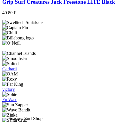
49.80 €.
45.90 €.
Grip Surf Creatures Jack Freestone LITE Black
49.80
€
Carhartt
victory
Fu Wax
Seasons Surf Shop