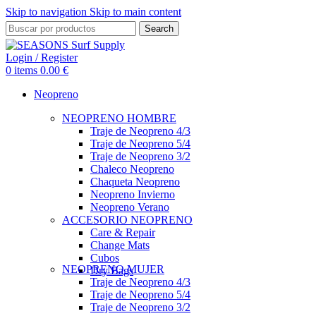
Skip to navigation
Skip to main content
Search
Login / Register
0
items
0.00
€
Neopreno
NEOPRENO HOMBRE
Traje de Neopreno 4/3
Traje de Neopreno 5/4
Traje de Neopreno 3/2
Chaleco Neopreno
Chaqueta Neopreno
Neopreno Invierno
Neopreno Verano
ACCESORIO NEOPRENO
Care & Repair
Change Mats
Cubos
NEOPRENO MUJER
Dry Bags
Traje de Neopreno 4/3
Traje de Neopreno 5/4
Traje de Neopreno 3/2