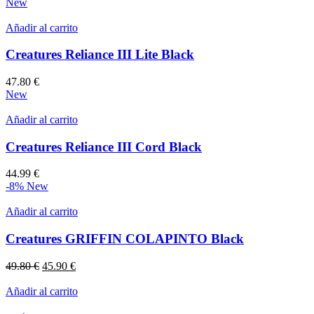
New
Añadir al carrito
Creatures Reliance III Lite Black
47.80
€
New
Añadir al carrito
Creatures Reliance III Cord Black
44.99
€
-8%
New
Añadir al carrito
Creatures GRIFFIN COLAPINTO Black
El
El
49.80
€
45.90
€
precio
precio
original
actual
Añadir al carrito
era:
es: