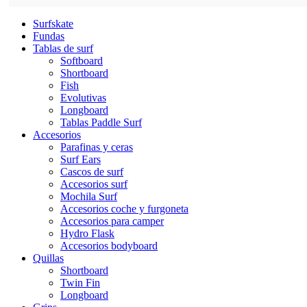
Surfskate
Fundas
Tablas de surf
Softboard
Shortboard
Fish
Evolutivas
Longboard
Tablas Paddle Surf
Accesorios
Parafinas y ceras
Surf Ears
Cascos de surf
Accesorios surf
Mochila Surf
Accesorios coche y furgoneta
Accesorios para camper
Hydro Flask
Accesorios bodyboard
Quillas
Shortboard
Twin Fin
Longboard