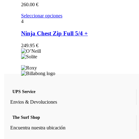
opciones
260.00
€
se
pueden
Este
Seleccionar opciones
elegir
producto
4
en
tiene
la
múltiples
Ninja Chest Zip Full 5/4 +
página
variantes.
de
Las
249.95
€
producto
opciones
se
pueden
elegir
en
la
página
de
UPS Service
producto
Envios & Devoluciones
The Surf Shop
Encuentra nuestra ubicación