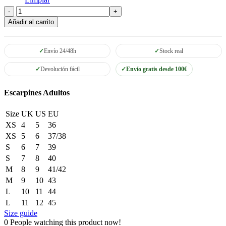
O'Neill
Mutant
Añadir al carrito
Escarpines
3MM
cantidad
Envío 24/48h
Stock real
Devolución fácil
Envío gratis desde 100€
Escarpines Adultos
Size
UK
US
EU
XS
4
5
36
XS
5
6
37/38
S
6
7
39
S
7
8
40
M
8
9
41/42
M
9
10
43
L
10
11
44
L
11
12
45
Size guide
0
People watching this product now!