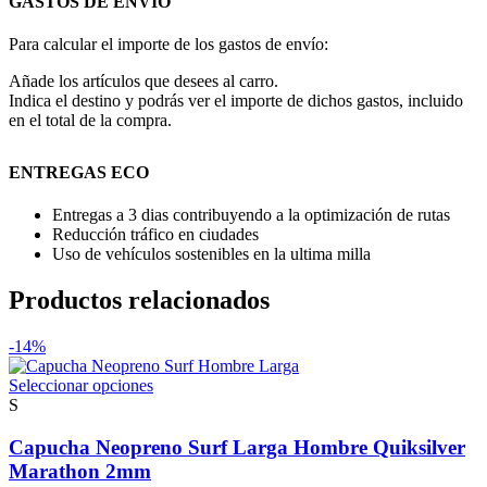
GASTOS DE ENVIO
Para calcular el importe de los gastos de envío:
Añade los artículos que desees al carro.
Indica el destino y podrás ver el importe de dichos gastos, incluido
en el total de la compra.
ENTREGAS ECO
Entregas a 3 dias contribuyendo a la optimización de rutas
Reducción tráfico en ciudades
Uso de vehículos sostenibles en la ultima milla
Productos relacionados
-14%
Este
Seleccionar opciones
producto
S
tiene
múltiples
Capucha Neopreno Surf Larga Hombre Quiksilver
variantes.
Marathon 2mm
Las