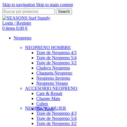
Skip to navigation
Skip to main content
Search
Login / Register
0
items
0.00
€
Neopreno
NEOPRENO HOMBRE
Traje de Neopreno 4/3
Traje de Neopreno 5/4
Traje de Neopreno 3/2
Chaleco Neopreno
Chaqueta Neopreno
Neopreno Invierno
Neopreno Verano
ACCESORIO NEOPRENO
Care & Repair
Change Mats
Cubos
NEOPRENO MUJER
Dry Bags
Traje de Neopreno 4/3
Traje de Neopreno 5/4
Traje de Neopreno 3/2