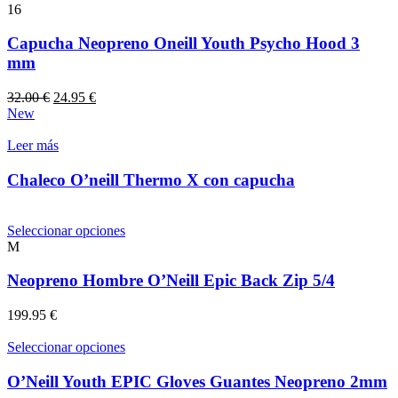
variantes.
16
Las
opciones
Capucha Neopreno Oneill Youth Psycho Hood 3
se
mm
pueden
elegir
El
El
32.00
€
24.95
€
en
precio
precio
New
la
original
actual
página
era:
es:
Leer más
de
32.00 €.
24.95 €.
producto
Chaleco O’neill Thermo X con capucha
Este
Seleccionar opciones
producto
M
tiene
múltiples
Neopreno Hombre O’Neill Epic Back Zip 5/4
variantes.
Las
199.95
€
opciones
se
Este
Seleccionar opciones
pueden
producto
elegir
tiene
O’Neill Youth EPIC Gloves Guantes Neopreno 2mm
en
múltiples