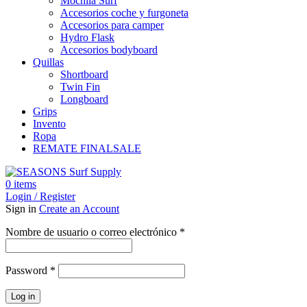
Mochila Surf
Accesorios coche y furgoneta
Accesorios para camper
Hydro Flask
Accesorios bodyboard
Quillas
Shortboard
Twin Fin
Longboard
Grips
Invento
Ropa
REMATE FINAL
SALE
0
items
Login / Register
Sign in
Create an Account
Obligatorio
Nombre de usuario o correo electrónico
*
Obligatorio
Password
*
Log in