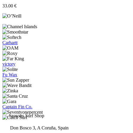
la
variantes.
33.00
€
página
Las
de
opciones
producto
se
pueden
elegir
en
la
Carhartt
página
de
producto
victory
Fu Wax
Captain Fin Co.
Seasons Surf Shop
Don Bosco 3, A Coruña, Spain