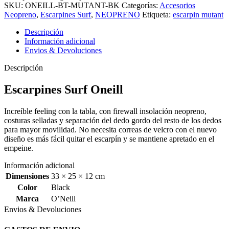
SKU:
ONEILL-BT-MUTANT-BK
Categorías:
Accesorios
Neopreno
,
Escarpines Surf
,
NEOPRENO
Etiqueta:
escarpin mutant
Descripción
Información adicional
Envios & Devoluciones
Descripción
Escarpines Surf Oneill
Increíble feeling con la tabla, con firewall insolación neopreno,
costuras selladas y separación del dedo gordo del resto de los dedos
para mayor movilidad. No necesita correas de velcro con el nuevo
diseño es más fácil quitar el escarpín y se mantiene apretado en el
empeine.
Información adicional
Dimensiones
33 × 25 × 12 cm
Color
Black
Marca
O’Neill
Envios & Devoluciones