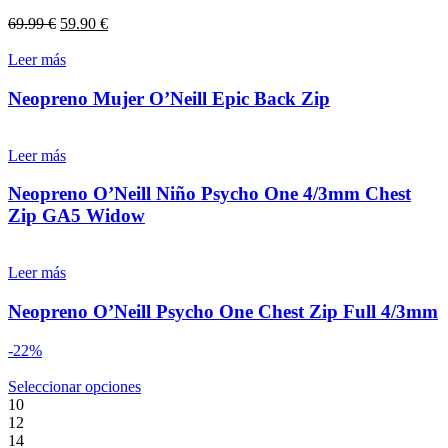
opciones
El
El
69.99
€
59.90
€
se
precio
precio
pueden
original
actual
Leer más
elegir
era:
es:
en
69.99 €.
59.90 €.
Neopreno Mujer O’Neill Epic Back Zip
la
página
de
Leer más
producto
Neopreno O’Neill Niño Psycho One 4/3mm Chest
Zip GA5 Widow
Leer más
Neopreno O’Neill Psycho One Chest Zip Full 4/3mm
-22%
Este
Seleccionar opciones
producto
10
tiene
12
múltiples
14