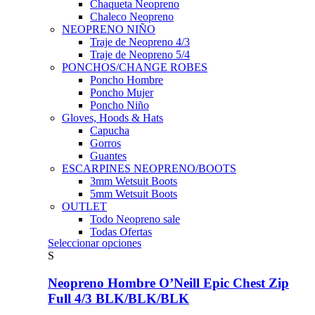
Chaqueta Neopreno
Chaleco Neopreno
NEOPRENO NIÑO
Traje de Neopreno 4/3
Traje de Neopreno 5/4
PONCHOS/CHANGE ROBES
Poncho Hombre
Poncho Mujer
Poncho Niño
Gloves, Hoods & Hats
Capucha
Gorros
Guantes
ESCARPINES NEOPRENO/BOOTS
3mm Wetsuit Boots
5mm Wetsuit Boots
OUTLET
Todo Neopreno
sale
Todas Ofertas
Este
Seleccionar opciones
producto
S
tiene
múltiples
Neopreno Hombre O’Neill Epic Chest Zip
variantes.
Full 4/3 BLK/BLK/BLK
Las