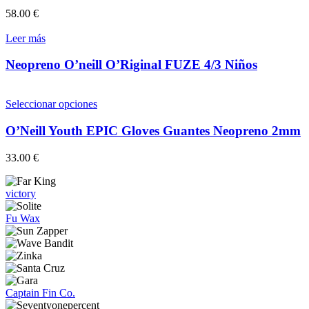
elegir
58.00
€
en
la
Leer más
página
de
Neopreno O’neill O’Riginal FUZE 4/3 Niños
producto
Este
Seleccionar opciones
producto
tiene
O’Neill Youth EPIC Gloves Guantes Neopreno 2mm
múltiples
variantes.
33.00
€
Las
opciones
se
victory
pueden
elegir
Fu Wax
en
la
página
de
producto
Captain Fin Co.