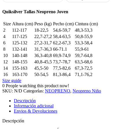
cantidad
Quiksilver Tallas Neopreno Joven
Size
Altura (cm)
Peso (kg)
Pecho (cm)
Cintura (cm)
2
112-117
18-22,5
54,6-59,7
48,3-53,3
4
117-125
22,7-27,2
58,4-63,5
50,8-55,9
6
125-132
27,2-31,7
62,2-67,3
53,3-58,4
8
132-141
31,7-36,3
66-71.1
55,9-61
10
140-148
36,3-40,8
69,9-74,9
59,7-64,8
12
148-155
40,8-45,5
73,7-78,7
63,5-68,6
14
155-163
45,5-50
77,5-82,6
67,3-72,5
16
163-170
50-54,5
81,3-86,4
71,1-76,2
Size guide
0
People watching this product now!
SKU:
N/D
Categorías:
NEOPRENO
,
Neopreno Niño
Descripción
Información adicional
Envios & Devoluciones
Descripción