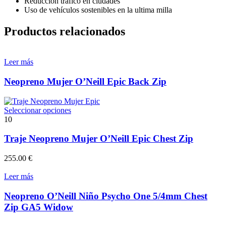
Reducción tráfico en ciudades
Uso de vehículos sostenibles en la ultima milla
Productos relacionados
Leer más
Neopreno Mujer O’Neill Epic Back Zip
Este
Seleccionar opciones
producto
10
tiene
múltiples
Traje Neopreno Mujer O’Neill Epic Chest Zip
variantes.
Las
255.00
€
opciones
se
Leer más
pueden
elegir
Neopreno O’Neill Niño Psycho One 5/4mm Chest
en
Zip GA5 Widow
la
página