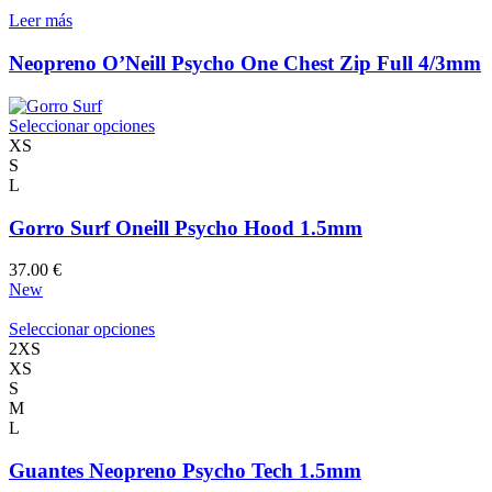
de
Leer más
producto
Neopreno O’Neill Psycho One Chest Zip Full 4/3mm
Este
Seleccionar opciones
producto
XS
tiene
S
múltiples
L
variantes.
Las
Gorro Surf Oneill Psycho Hood 1.5mm
opciones
se
37.00
€
pueden
New
elegir
en
Este
Seleccionar opciones
la
producto
2XS
página
tiene
XS
de
múltiples
S
producto
variantes.
M
Las
L
opciones
se
Guantes Neopreno Psycho Tech 1.5mm
pueden