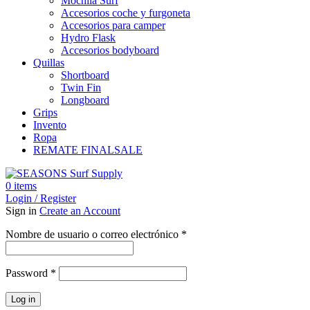
Mochila Surf
Accesorios coche y furgoneta
Accesorios para camper
Hydro Flask
Accesorios bodyboard
Quillas
Shortboard
Twin Fin
Longboard
Grips
Invento
Ropa
REMATE FINAL
SALE
0
items
Login / Register
Sign in
Create an Account
Obligatorio
Nombre de usuario o correo electrónico
*
Obligatorio
Password
*
Log in