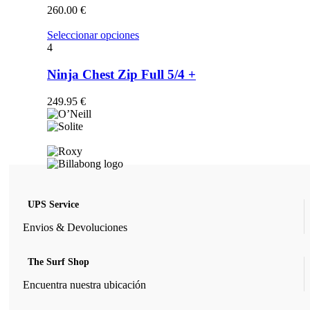
opciones
260.00
€
se
pueden
Este
Seleccionar opciones
elegir
producto
4
en
tiene
la
múltiples
Ninja Chest Zip Full 5/4 +
página
variantes.
de
Las
249.95
€
producto
opciones
se
pueden
elegir
en
la
página
de
UPS Service
producto
Envios & Devoluciones
The Surf Shop
Encuentra nuestra ubicación