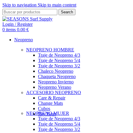
Skip to navigation
Skip to main content
Search
Login / Register
0
items
0.00
€
Neopreno
NEOPRENO HOMBRE
Traje de Neopreno 4/3
Traje de Neopreno 5/4
Traje de Neopreno 3/2
Chaleco Neopreno
Chaqueta Neopreno
Neopreno Invierno
Neopreno Verano
ACCESORIO NEOPRENO
Care & Repair
Change Mats
Cubos
NEOPRENO MUJER
Dry Bags
Traje de Neopreno 4/3
Traje de Neopreno 5/4
Traje de Neopreno 3/2