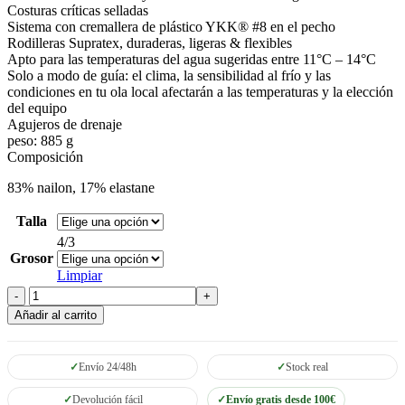
Costuras críticas selladas
Sistema con cremallera de plástico YKK® #8 en el pecho
Rodilleras Supratex, duraderas, ligeras & flexibles
Apto para las temperaturas del agua sugeridas entre 11°C – 14°C
Solo a modo de guía: el clima, la sensibilidad al frío y las
condiciones en tu ola local afectarán a las temperaturas y la elección
del equipo
Agujeros de drenaje
peso: 885 g
Composición
83% nailon, 17% elastane
Talla
4/3
Grosor
Limpiar
Neopreno
Niño
Añadir al carrito
Quiksilver
Syncro
4/3
Envío 24/48h
Stock real
CZ
GBS
Devolución fácil
Envío gratis desde 100€