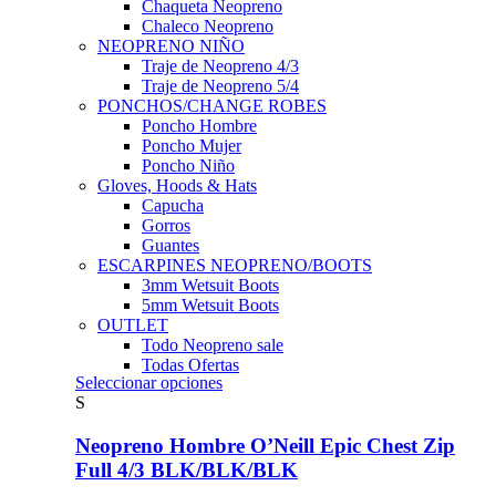
Chaqueta Neopreno
Chaleco Neopreno
NEOPRENO NIÑO
Traje de Neopreno 4/3
Traje de Neopreno 5/4
PONCHOS/CHANGE ROBES
Poncho Hombre
Poncho Mujer
Poncho Niño
Gloves, Hoods & Hats
Capucha
Gorros
Guantes
ESCARPINES NEOPRENO/BOOTS
3mm Wetsuit Boots
5mm Wetsuit Boots
OUTLET
Todo Neopreno
sale
Todas Ofertas
Este
Seleccionar opciones
producto
S
tiene
múltiples
Neopreno Hombre O’Neill Epic Chest Zip
variantes.
Full 4/3 BLK/BLK/BLK
Las