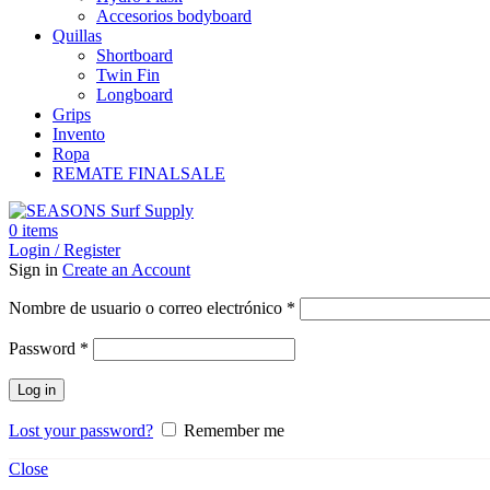
Accesorios bodyboard
Quillas
Shortboard
Twin Fin
Longboard
Grips
Invento
Ropa
REMATE FINAL
SALE
0
items
Login / Register
Sign in
Create an Account
Obligatorio
Nombre de usuario o correo electrónico
*
Obligatorio
Password
*
Log in
Lost your password?
Remember me
Close