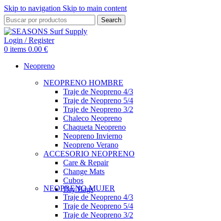
Skip to navigation
Skip to main content
Search
Login / Register
0
items
0.00
€
Neopreno
NEOPRENO HOMBRE
Traje de Neopreno 4/3
Traje de Neopreno 5/4
Traje de Neopreno 3/2
Chaleco Neopreno
Chaqueta Neopreno
Neopreno Invierno
Neopreno Verano
ACCESORIO NEOPRENO
Care & Repair
Change Mats
Cubos
NEOPRENO MUJER
Dry Bags
Traje de Neopreno 4/3
Traje de Neopreno 5/4
Traje de Neopreno 3/2