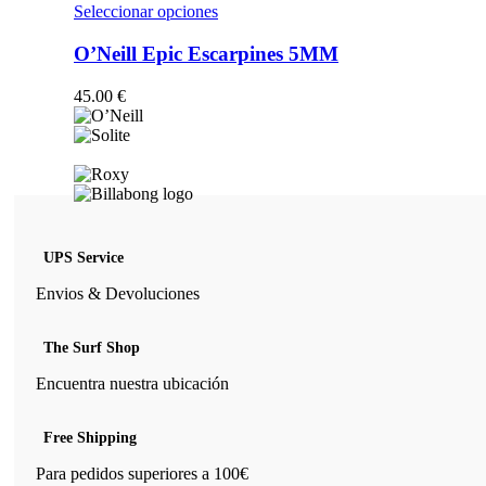
opciones
Este
Seleccionar opciones
se
producto
pueden
tiene
O’Neill Epic Escarpines 5MM
elegir
múltiples
en
variantes.
45.00
€
la
Las
página
opciones
de
se
producto
pueden
elegir
en
la
página
UPS Service
de
producto
Envios & Devoluciones
The Surf Shop
Encuentra nuestra ubicación
Free Shipping
Para pedidos superiores a 100€