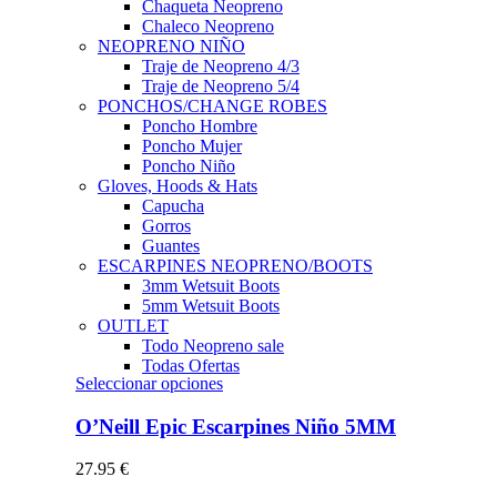
Chaqueta Neopreno
Chaleco Neopreno
NEOPRENO NIÑO
Traje de Neopreno 4/3
Traje de Neopreno 5/4
PONCHOS/CHANGE ROBES
Poncho Hombre
Poncho Mujer
Poncho Niño
Gloves, Hoods & Hats
Capucha
Gorros
Guantes
ESCARPINES NEOPRENO/BOOTS
3mm Wetsuit Boots
5mm Wetsuit Boots
OUTLET
Todo Neopreno
sale
Todas Ofertas
Este
Seleccionar opciones
producto
tiene
O’Neill Epic Escarpines Niño 5MM
múltiples
variantes.
27.95
€
Las