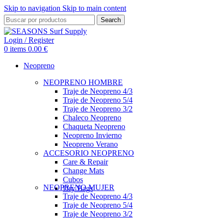
Skip to navigation
Skip to main content
Search
Login / Register
0
items
0.00
€
Neopreno
NEOPRENO HOMBRE
Traje de Neopreno 4/3
Traje de Neopreno 5/4
Traje de Neopreno 3/2
Chaleco Neopreno
Chaqueta Neopreno
Neopreno Invierno
Neopreno Verano
ACCESORIO NEOPRENO
Care & Repair
Change Mats
Cubos
NEOPRENO MUJER
Dry Bags
Traje de Neopreno 4/3
Traje de Neopreno 5/4
Traje de Neopreno 3/2