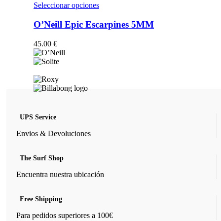
opciones
Este
Seleccionar opciones
se
producto
pueden
tiene
O’Neill Epic Escarpines 5MM
elegir
múltiples
en
variantes.
45.00
€
la
Las
página
opciones
de
se
producto
pueden
elegir
en
la
página
UPS Service
de
producto
Envios & Devoluciones
The Surf Shop
Encuentra nuestra ubicación
Free Shipping
Para pedidos superiores a 100€