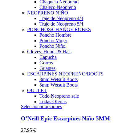
Chaqueta Neopreno
Chaleco Neopreno
NEOPRENO NIÑO
Traje de Neopreno 4/3
Traje de Neopreno 5/4
PONCHOS/CHANGE ROBES
Poncho Hombre
Poncho Mujer
Poncho Niño
Gloves, Hoods & Hats
Capucha
Gorros
Guantes
ESCARPINES NEOPRENO/BOOTS
3mm Wetsuit Boots
5mm Wetsuit Boots
OUTLET
Todo Neopreno
sale
Todas Ofertas
Este
Seleccionar opciones
producto
tiene
O’Neill Epic Escarpines Niño 5MM
múltiples
variantes.
27.95
€
Las