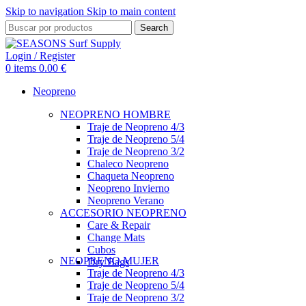
Skip to navigation
Skip to main content
Search
Login / Register
0
items
0.00
€
Neopreno
NEOPRENO HOMBRE
Traje de Neopreno 4/3
Traje de Neopreno 5/4
Traje de Neopreno 3/2
Chaleco Neopreno
Chaqueta Neopreno
Neopreno Invierno
Neopreno Verano
ACCESORIO NEOPRENO
Care & Repair
Change Mats
Cubos
NEOPRENO MUJER
Dry Bags
Traje de Neopreno 4/3
Traje de Neopreno 5/4
Traje de Neopreno 3/2