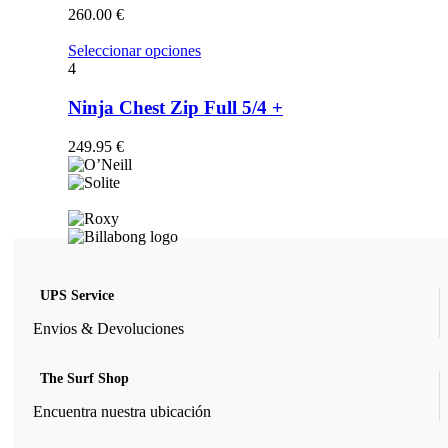
opciones
260.00
€
se
pueden
Este
Seleccionar opciones
elegir
producto
4
en
tiene
la
múltiples
Ninja Chest Zip Full 5/4 +
página
variantes.
de
Las
249.95
€
producto
opciones
se
pueden
elegir
en
la
página
de
UPS Service
producto
Envios & Devoluciones
The Surf Shop
Encuentra nuestra ubicación