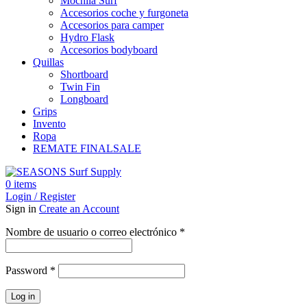
Mochila Surf
Accesorios coche y furgoneta
Accesorios para camper
Hydro Flask
Accesorios bodyboard
Quillas
Shortboard
Twin Fin
Longboard
Grips
Invento
Ropa
REMATE FINAL
SALE
0
items
Login / Register
Sign in
Create an Account
Obligatorio
Nombre de usuario o correo electrónico
*
Obligatorio
Password
*
Log in