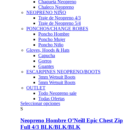
Chaqueta Neopreno
Chaleco Neopreno
NEOPRENO NIÑO
Traje de Neopreno 4/3
Traje de Neopreno 5/4
PONCHOS/CHANGE ROBES
Poncho Hombre
Poncho Mujer
Poncho Niño
Gloves, Hoods & Hats
Capucha
Gorros
Guantes
ESCARPINES NEOPRENO/BOOTS
3mm Wetsuit Boots
5mm Wetsuit Boots
OUTLET
Todo Neopreno
sale
Todas Ofertas
Este
Seleccionar opciones
producto
S
tiene
múltiples
Neopreno Hombre O’Neill Epic Chest Zip
variantes.
Full 4/3 BLK/BLK/BLK
Las