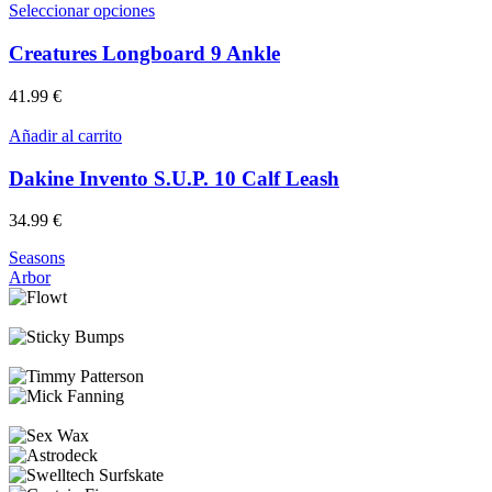
Este
Seleccionar opciones
producto
tiene
Creatures Longboard 9 Ankle
múltiples
variantes.
41.99
€
Las
opciones
Añadir al carrito
se
pueden
Dakine Invento S.U.P. 10 Calf Leash
elegir
en
34.99
€
la
página
Seasons
de
Arbor
producto