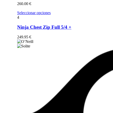
opciones
260.00
€
se
pueden
Este
Seleccionar opciones
elegir
producto
4
en
tiene
la
múltiples
Ninja Chest Zip Full 5/4 +
página
variantes.
de
Las
249.95
€
producto
opciones
se
pueden
elegir
en
la
página
de
producto