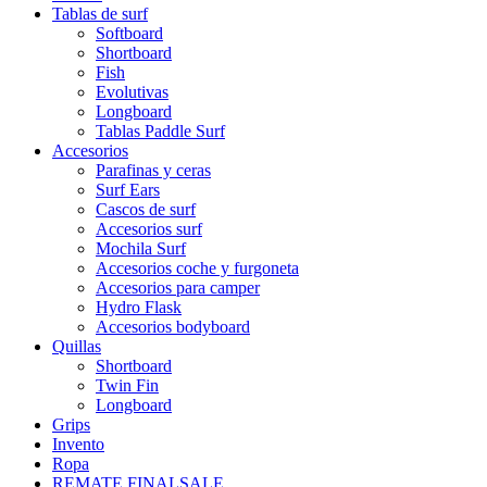
Tablas de surf
Softboard
Shortboard
Fish
Evolutivas
Longboard
Tablas Paddle Surf
Accesorios
Parafinas y ceras
Surf Ears
Cascos de surf
Accesorios surf
Mochila Surf
Accesorios coche y furgoneta
Accesorios para camper
Hydro Flask
Accesorios bodyboard
Quillas
Shortboard
Twin Fin
Longboard
Grips
Invento
Ropa
REMATE FINAL
SALE