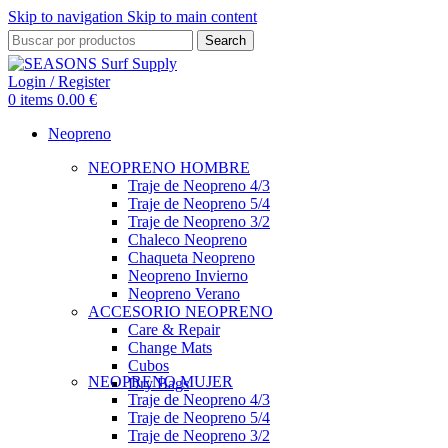
Skip to navigation
Skip to main content
Search
Login / Register
0
items
0.00
€
Neopreno
NEOPRENO HOMBRE
Traje de Neopreno 4/3
Traje de Neopreno 5/4
Traje de Neopreno 3/2
Chaleco Neopreno
Chaqueta Neopreno
Neopreno Invierno
Neopreno Verano
ACCESORIO NEOPRENO
Care & Repair
Change Mats
Cubos
NEOPRENO MUJER
Dry Bags
Traje de Neopreno 4/3
Traje de Neopreno 5/4
Traje de Neopreno 3/2