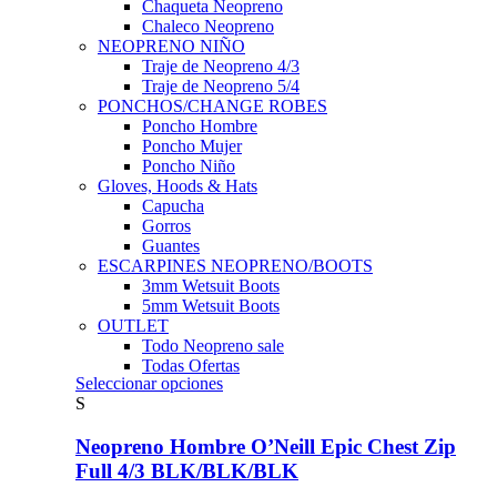
Chaqueta Neopreno
Chaleco Neopreno
NEOPRENO NIÑO
Traje de Neopreno 4/3
Traje de Neopreno 5/4
PONCHOS/CHANGE ROBES
Poncho Hombre
Poncho Mujer
Poncho Niño
Gloves, Hoods & Hats
Capucha
Gorros
Guantes
ESCARPINES NEOPRENO/BOOTS
3mm Wetsuit Boots
5mm Wetsuit Boots
OUTLET
Todo Neopreno
sale
Todas Ofertas
Este
Seleccionar opciones
producto
S
tiene
múltiples
Neopreno Hombre O’Neill Epic Chest Zip
variantes.
Full 4/3 BLK/BLK/BLK
Las