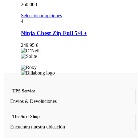
opciones
260.00
€
se
pueden
Este
Seleccionar opciones
elegir
producto
4
en
tiene
la
múltiples
Ninja Chest Zip Full 5/4 +
página
variantes.
de
Las
249.95
€
producto
opciones
se
pueden
elegir
en
la
página
de
UPS Service
producto
Envios & Devoluciones
The Surf Shop
Encuentra nuestra ubicación