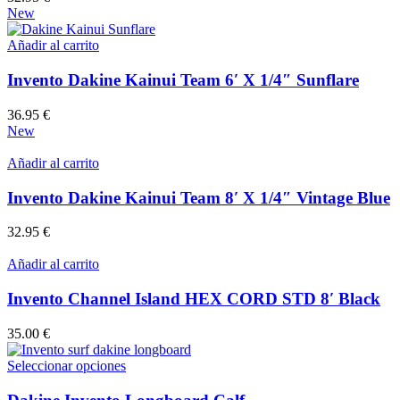
New
Añadir al carrito
Invento Dakine Kainui Team 6′ X 1/4″ Sunflare
36.95
€
New
Añadir al carrito
Invento Dakine Kainui Team 8′ X 1/4″ Vintage Blue
32.95
€
Añadir al carrito
Invento Channel Island HEX CORD STD 8′ Black
35.00
€
Este
Seleccionar opciones
producto
tiene