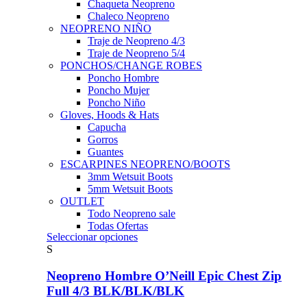
Chaqueta Neopreno
Chaleco Neopreno
NEOPRENO NIÑO
Traje de Neopreno 4/3
Traje de Neopreno 5/4
PONCHOS/CHANGE ROBES
Poncho Hombre
Poncho Mujer
Poncho Niño
Gloves, Hoods & Hats
Capucha
Gorros
Guantes
ESCARPINES NEOPRENO/BOOTS
3mm Wetsuit Boots
5mm Wetsuit Boots
OUTLET
Todo Neopreno
sale
Todas Ofertas
Este
Seleccionar opciones
producto
S
tiene
múltiples
Neopreno Hombre O’Neill Epic Chest Zip
variantes.
Full 4/3 BLK/BLK/BLK
Las