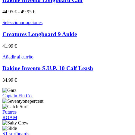
Dakine Invento Longboard Calf
múltiples
variantes.
Rango
44.95
€
-
49.95
€
Las
de
opciones
precios:
Este
Seleccionar opciones
se
desde
producto
pueden
44.95 €
tiene
Creatures Longboard 9 Ankle
elegir
hasta
múltiples
en
49.95 €
variantes.
41.99
€
la
Las
página
opciones
Añadir al carrito
de
se
producto
pueden
Dakine Invento S.U.P. 10 Calf Leash
elegir
en
34.99
€
la
página
de
Captain Fin Co.
producto
Futures
ROAM
ST surfboards