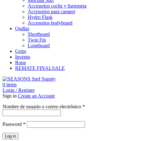
Mochila Surf
Accesorios coche y furgoneta
Accesorios para camper
Hydro Flask
Accesorios bodyboard
Quillas
Shortboard
Twin Fin
Longboard
Grips
Invento
Ropa
REMATE FINAL
SALE
0
items
Login / Register
Sign in
Create an Account
Obligatorio
Nombre de usuario o correo electrónico
*
Obligatorio
Password
*
Log in