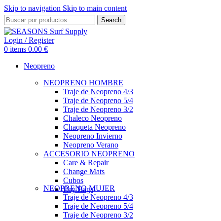
Skip to navigation
Skip to main content
Search
Login / Register
0
items
0.00
€
Neopreno
NEOPRENO HOMBRE
Traje de Neopreno 4/3
Traje de Neopreno 5/4
Traje de Neopreno 3/2
Chaleco Neopreno
Chaqueta Neopreno
Neopreno Invierno
Neopreno Verano
ACCESORIO NEOPRENO
Care & Repair
Change Mats
Cubos
NEOPRENO MUJER
Dry Bags
Traje de Neopreno 4/3
Traje de Neopreno 5/4
Traje de Neopreno 3/2