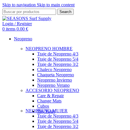
Skip to navigation
Skip to main content
Search
Login / Register
0
items
0.00
€
Neopreno
NEOPRENO HOMBRE
Traje de Neopreno 4/3
Traje de Neopreno 5/4
Traje de Neopreno 3/2
Chaleco Neopreno
Chaqueta Neopreno
Neopreno Invierno
Neopreno Verano
ACCESORIO NEOPRENO
Care & Repair
Change Mats
Cubos
NEOPRENO MUJER
Dry Bags
Traje de Neopreno 4/3
Traje de Neopreno 5/4
Traje de Neopreno 3/2