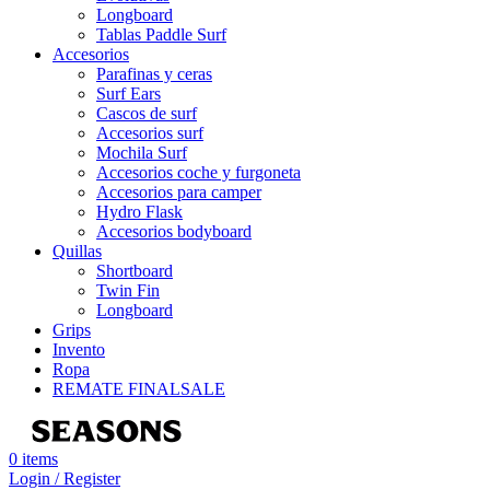
Longboard
Tablas Paddle Surf
Accesorios
Parafinas y ceras
Surf Ears
Cascos de surf
Accesorios surf
Mochila Surf
Accesorios coche y furgoneta
Accesorios para camper
Hydro Flask
Accesorios bodyboard
Quillas
Shortboard
Twin Fin
Longboard
Grips
Invento
Ropa
REMATE FINAL
SALE
0
items
Login / Register