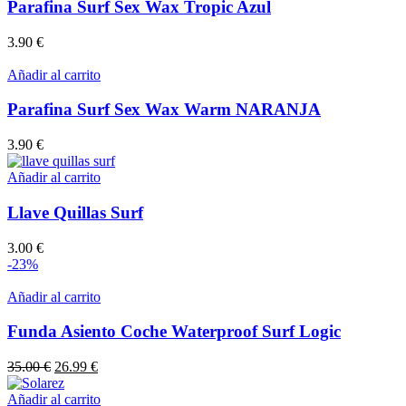
Parafina Surf Sex Wax Tropic Azul
3.90
€
Añadir al carrito
Parafina Surf Sex Wax Warm NARANJA
3.90
€
Añadir al carrito
Llave Quillas Surf
3.00
€
-23%
Añadir al carrito
Funda Asiento Coche Waterproof Surf Logic
El
El
35.00
€
26.99
€
precio
precio
original
actual
Añadir al carrito