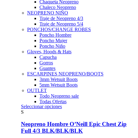
Chaqueta Neopreno
Chaleco Neopreno
NEOPRENO NIÑO
Traje de Neopreno 4/3
Traje de Neopreno 5/4
PONCHOS/CHANGE ROBES
Poncho Hombre
Poncho Mujer
Poncho Niño
Gloves, Hoods & Hats
Capucha
Gorros
Guantes
ESCARPINES NEOPRENO/BOOTS
3mm Wetsuit Boots
5mm Wetsuit Boots
OUTLET
Todo Neopreno
sale
Todas Ofertas
Este
Seleccionar opciones
producto
S
tiene
múltiples
Neopreno Hombre O’Neill Epic Chest Zip
variantes.
Full 4/3 BLK/BLK/BLK
Las