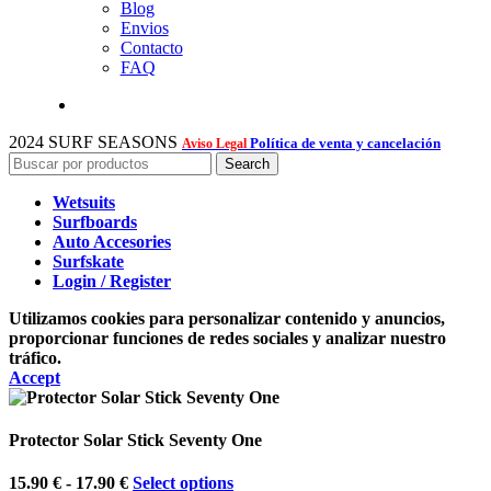
Blog
Envios
Contacto
FAQ
2024 SURF SEASONS
Política de venta y cancelación
Aviso Legal
Search
Wetsuits
Surfboards
Auto Accesories
Surfskate
Login / Register
Utilizamos cookies para personalizar contenido y anuncios,
proporcionar funciones de redes sociales y analizar nuestro
tráfico.
Accept
Protector Solar Stick Seventy One
Rango
15.90
€
-
17.90
€
Select options