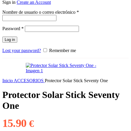
Sign in
Create an Account
Obligatorio
Nombre de usuario o correo electrónico
*
Obligatorio
Password
*
Log in
Lost your password?
Remember me
Inicio
ACCESORIOS
Protector Solar Stick Seventy One
Protector Solar Stick Seventy
One
15.90
Rango
€
de
precios: