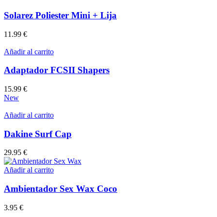
era:
es:
35.00 €.
26.99 €.
Solarez Poliester Mini + Lija
11.99
€
Añadir al carrito
Adaptador FCSII Shapers
15.99
€
New
Añadir al carrito
Dakine Surf Cap
29.95
€
Añadir al carrito
Ambientador Sex Wax Coco
3.95
€