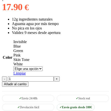
-
desde
17.90
€
15.90 €
hasta
17.90 €
12g ingredientes naturales
Aguanta agua por más tiempo
No pica en los ojos
Validez 9 meses desde apertura
Invisible
Blue
Green
Pink
Color
Skin Tone
White
Limpiar
Protector
Solar
Añadir al carrito
Stick
Seventy
One
Envío 24/48h
Stock real
cantidad
Devolución fácil
Envío gratis desde 100€