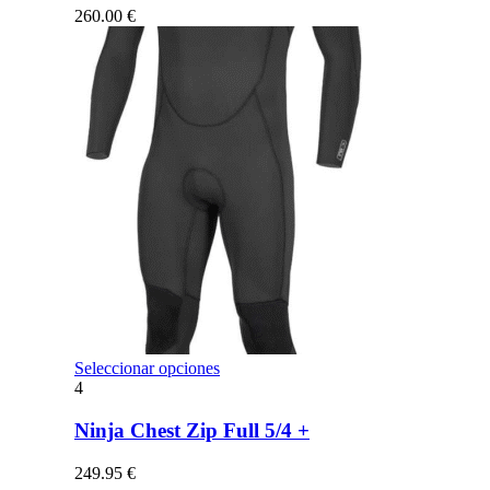
opciones
260.00
€
se
pueden
elegir
en
la
página
de
producto
Este
Seleccionar opciones
producto
4
tiene
múltiples
Ninja Chest Zip Full 5/4 +
variantes.
Las
249.95
€
opciones