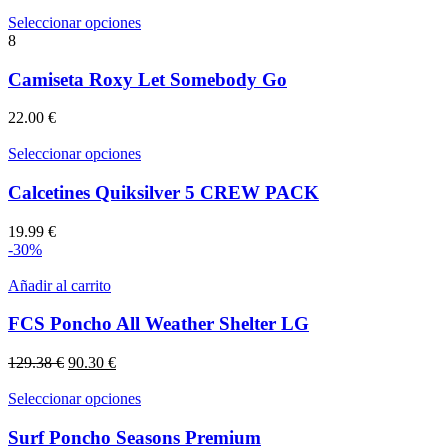
Este
Seleccionar opciones
producto
8
tiene
múltiples
Camiseta Roxy Let Somebody Go
variantes.
Las
22.00
€
opciones
se
Este
Seleccionar opciones
pueden
producto
elegir
tiene
Calcetines Quiksilver 5 CREW PACK
en
múltiples
la
variantes.
19.99
€
página
Las
-30%
de
opciones
producto
se
Añadir al carrito
pueden
elegir
FCS Poncho All Weather Shelter LG
en
la
El
El
129.38
€
90.30
€
página
precio
precio
de
original
actual
Este
Seleccionar opciones
producto
era:
es:
producto
129.38 €.
90.30 €.
tiene
Surf Poncho Seasons Premium