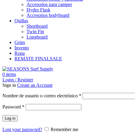
Accesorios para camper
Hydro Flask
Accesorios bodyboard
Quillas
Shortboard
Twin Fin
Longboard
Grips
Invento
Ropa
REMATE FINAL
SALE
0
items
Login / Register
Sign in
Create an Account
Obligatorio
Nombre de usuario o correo electrónico
*
Obligatorio
Password
*
Log in
Lost your password?
Remember me