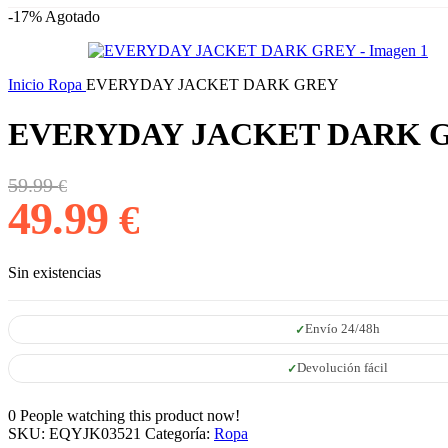
-17%
Agotado
Inicio
Ropa
EVERYDAY JACKET DARK GREY
EVERYDAY JACKET DARK 
El
El
59.99
€
precio
precio
49.99
€
original
actual
era:
es:
59.99 €.
49.99 €.
Sin existencias
Envío 24/48h
Devolución fácil
0
People watching this product now!
SKU:
EQYJK03521
Categoría:
Ropa