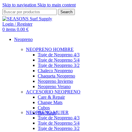
Skip to navigation
Skip to main content
Search
Login / Register
0
items
0.00
€
Neopreno
NEOPRENO HOMBRE
Traje de Neopreno 4/3
Traje de Neopreno 5/4
Traje de Neopreno 3/2
Chaleco Neopreno
Chaqueta Neopreno
Neopreno Invierno
Neopreno Verano
ACCESORIO NEOPRENO
Care & Repair
Change Mats
Cubos
NEOPRENO MUJER
Dry Bags
Traje de Neopreno 4/3
Traje de Neopreno 5/4
Traje de Neopreno 3/2