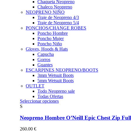
Chaqueta Neopreno
Chaleco Neopreno
NEOPRENO NIÑO
Traje de Neopreno 4/3
Traje de Neopreno 5/4
PONCHOS/CHANGE ROBES
Poncho Hombre
Poncho Mujer
Poncho Niño
Gloves, Hoods & Hats
Capucha
Gorros
Guantes
ESCARPINES NEOPRENO/BOOTS
3mm Wetsuit Boots
5mm Wetsuit Boots
OUTLET
Todo Neopreno
sale
Todas Ofertas
Este
Seleccionar opciones
producto
S
tiene
múltiples
Neopreno Hombre O’Neill Epic Chest Zip F
variantes.
Las
260.00
€