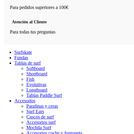
Para pedidos superiores a 100€
Atención al Cliente
Para todas tus preguntas
Surfskate
Fundas
Tablas de surf
Softboard
Shortboard
Fish
Evolutivas
Longboard
Tablas Paddle Surf
Accesorios
Parafinas y ceras
Surf Ears
Cascos de surf
Accesorios surf
Mochila Surf
Accesorios coche y furgoneta