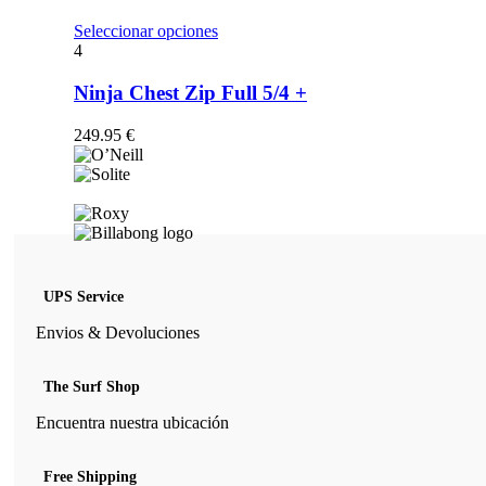
opciones
se
Este
Seleccionar opciones
pueden
producto
4
elegir
tiene
en
múltiples
Ninja Chest Zip Full 5/4 +
la
variantes.
página
Las
249.95
€
de
opciones
producto
se
pueden
elegir
en
la
página
de
UPS Service
producto
Envios & Devoluciones
The Surf Shop
Encuentra nuestra ubicación
Free Shipping