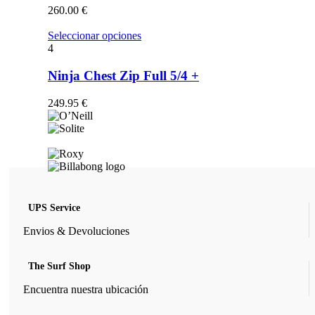
opciones
260.00
€
se
pueden
Este
Seleccionar opciones
elegir
producto
4
en
tiene
la
múltiples
Ninja Chest Zip Full 5/4 +
página
variantes.
de
Las
249.95
€
producto
opciones
se
pueden
elegir
en
la
página
de
UPS Service
producto
Envios & Devoluciones
The Surf Shop
Encuentra nuestra ubicación