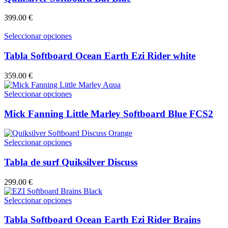
elegir
múltiples
en
variantes.
399.00
€
la
Las
página
opciones
Este
Seleccionar opciones
de
se
producto
producto
pueden
tiene
Tabla Softboard Ocean Earth Ezi Rider white
elegir
múltiples
en
variantes.
359.00
€
la
Las
página
opciones
Este
Seleccionar opciones
de
se
producto
producto
pueden
tiene
Mick Fanning Little Marley Softboard Blue FCS2
elegir
múltiples
en
variantes.
la
Las
Este
Seleccionar opciones
página
opciones
producto
de
se
tiene
Tabla de surf Quiksilver Discuss
producto
pueden
múltiples
elegir
variantes.
299.00
€
en
Las
la
opciones
Este
Seleccionar opciones
página
se
producto
de
pueden
tiene
Tabla Softboard Ocean Earth Ezi Rider Brains
producto
elegir
múltiples