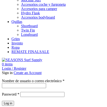
Mochila Surf
Accesorios coche y furgoneta
Accesorios para camper
Hydro Flask
Accesorios bodyboard
Quillas
Shortboard
Twin Fin
Longboard
Grips
Invento
Ropa
REMATE FINAL
SALE
0
items
Login / Register
Sign in
Create an Account
Obligatorio
Nombre de usuario o correo electrónico
*
Obligatorio
Password
*
Log in