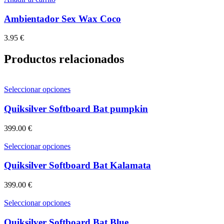
Ambientador Sex Wax Coco
3.95
€
Productos relacionados
Este
Seleccionar opciones
producto
tiene
Quiksilver Softboard Bat pumpkin
múltiples
variantes.
399.00
€
Las
opciones
Este
Seleccionar opciones
se
producto
pueden
tiene
Quiksilver Softboard Bat Kalamata
elegir
múltiples
en
variantes.
399.00
€
la
Las
página
opciones
Este
Seleccionar opciones
de
se
producto
producto
pueden
tiene
Quiksilver Softboard Bat Blue