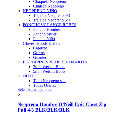
Chaqueta Neopreno
Chaleco Neopreno
NEOPRENO NIÑO
Traje de Neopreno 4/3
Traje de Neopreno 5/4
PONCHOS/CHANGE ROBES
Poncho Hombre
Poncho Mujer
Poncho Niño
Gloves, Hoods & Hats
Capucha
Gorros
Guantes
ESCARPINES NEOPRENO/BOOTS
3mm Wetsuit Boots
5mm Wetsuit Boots
OUTLET
Todo Neopreno
sale
Todas Ofertas
Este
Seleccionar opciones
producto
S
tiene
múltiples
Neopreno Hombre O’Neill Epic Chest Zip
variantes.
Full 4/3 BLK/BLK/BLK
Las