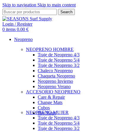
Skip to navigation
Skip to main content
Search
Login / Register
0
items
0.00
€
Neopreno
NEOPRENO HOMBRE
Traje de Neopreno 4/3
Traje de Neopreno 5/4
Traje de Neopreno 3/2
Chaleco Neopreno
Chaqueta Neopreno
Neopreno Invierno
Neopreno Verano
ACCESORIO NEOPRENO
Care & Repair
Change Mats
Cubos
NEOPRENO MUJER
Dry Bags
Traje de Neopreno 4/3
Traje de Neopreno 5/4
Traje de Neopreno 3/2