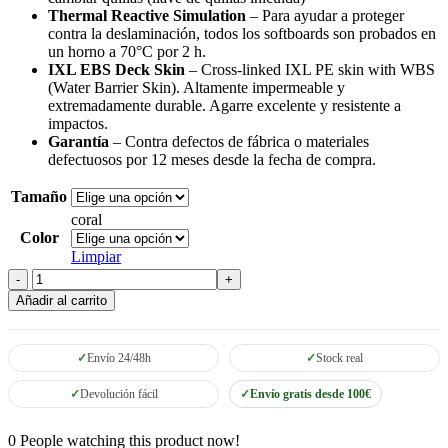
Thermal Reactive Simulation
– Para ayudar a proteger
contra la deslaminación, todos los softboards son probados en
un horno a 70°C por 2 h.
IXL EBS Deck Skin
– Cross-linked IXL PE skin with WBS
(Water Barrier Skin). Altamente impermeable y
extremadamente durable. Agarre excelente y resistente a
impactos.
Garantía
– Contra defectos de fábrica o materiales
defectuosos por 12 meses desde la fecha de compra.
Tamaño
coral
Color
Limpiar
Tabla
Softboard
Añadir al carrito
Ocean
Earth
Ezi
Envío 24/48h
Stock real
Rider
coral
Devolución fácil
Envío gratis desde 100€
cantidad
0
People watching this product now!