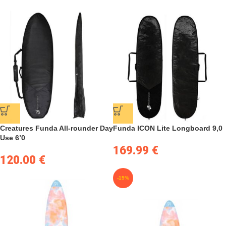
Creatures Funda All-rounder Day
Funda ICON Lite Longboard 9,0
Use 6’0
169.99
€
120.00
€
-15%