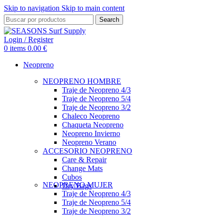
Skip to navigation
Skip to main content
Search
Login / Register
0
items
0.00
€
Neopreno
NEOPRENO HOMBRE
Traje de Neopreno 4/3
Traje de Neopreno 5/4
Traje de Neopreno 3/2
Chaleco Neopreno
Chaqueta Neopreno
Neopreno Invierno
Neopreno Verano
ACCESORIO NEOPRENO
Care & Repair
Change Mats
Cubos
NEOPRENO MUJER
Dry Bags
Traje de Neopreno 4/3
Traje de Neopreno 5/4
Traje de Neopreno 3/2