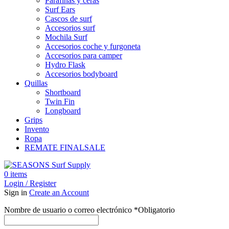
Parafinas y ceras
Surf Ears
Cascos de surf
Accesorios surf
Mochila Surf
Accesorios coche y furgoneta
Accesorios para camper
Hydro Flask
Accesorios bodyboard
Quillas
Shortboard
Twin Fin
Longboard
Grips
Invento
Ropa
REMATE FINAL
SALE
0
items
Login / Register
Sign in
Create an Account
Nombre de usuario o correo electrónico
*
Obligatorio