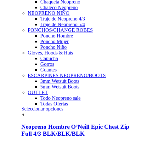
Chaqueta Neopreno
Chaleco Neopreno
NEOPRENO NIÑO
Traje de Neopreno 4/3
Traje de Neopreno 5/4
PONCHOS/CHANGE ROBES
Poncho Hombre
Poncho Mujer
Poncho Niño
Gloves, Hoods & Hats
Capucha
Gorros
Guantes
ESCARPINES NEOPRENO/BOOTS
3mm Wetsuit Boots
5mm Wetsuit Boots
OUTLET
Todo Neopreno
sale
Todas Ofertas
Este
Seleccionar opciones
producto
S
tiene
múltiples
Neopreno Hombre O’Neill Epic Chest Zip
variantes.
Full 4/3 BLK/BLK/BLK
Las