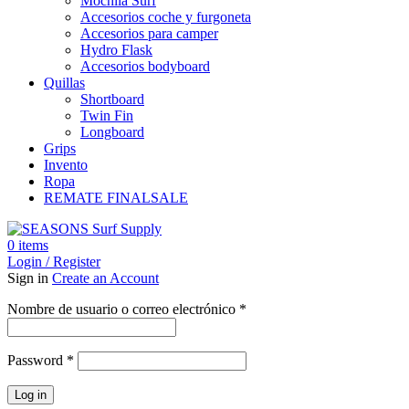
Mochila Surf
Accesorios coche y furgoneta
Accesorios para camper
Hydro Flask
Accesorios bodyboard
Quillas
Shortboard
Twin Fin
Longboard
Grips
Invento
Ropa
REMATE FINAL
SALE
0
items
Login / Register
Sign in
Create an Account
Obligatorio
Nombre de usuario o correo electrónico
*
Obligatorio
Password
*
Log in