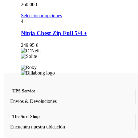
opciones
260.00
€
se
pueden
Este
Seleccionar opciones
elegir
producto
4
en
tiene
la
múltiples
Ninja Chest Zip Full 5/4 +
página
variantes.
de
Las
249.95
€
producto
opciones
se
pueden
elegir
en
la
página
de
UPS Service
producto
Envios & Devoluciones
The Surf Shop
Encuentra nuestra ubicación