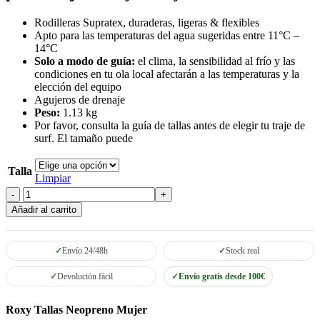
Rodilleras Supratex, duraderas, ligeras & flexibles
Apto para las temperaturas del agua sugeridas entre 11°C –
14°C
Solo a modo de guía:
el clima, la sensibilidad al frío y las
condiciones en tu ola local afectarán a las temperaturas y la
elección del equipo
Agujeros de drenaje
Peso:
1.13 kg
Por favor, consulta la guía de tallas antes de elegir tu traje de
surf. El tamaño puede
Talla
Limpiar
Neopreno
Roxy
Añadir al carrito
Syncro
FZ
GBS
Envío 24/48h
Stock real
jet/black
cantidad
Devolución fácil
Envío gratis desde 100€
Roxy Tallas Neopreno Mujer