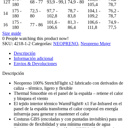
12T
68 - 77
93,9 - 99,1
74,9 - 80
180
105,4
78,7
175 -
72,5 -
97,7 -
78,7 -
104,1 -
76,2 -
14
180
80
102,8
83,8
109,2
78,7
175 -
101,6 -
81,3 -
106,6 -
74,9 -
16
77 - 86
180
106,6
86,4
111,8
77,5
Size guide
0
People watching this product now!
SKU:
4218-1-2
Categorías:
NEOPRENO
,
Neopreno Mujer
Descripción
Información adicional
Envios & Devoluciones
Descripción
Neopreno 100% StretchFlight x2 fabricado con derivados de
caliza – térmico, ligero y flexible
Thermal Smoothie en el panel de la espalda – retiene el calor
y bloquea el viento
El tejido interior térmico WarmFlight® x1 Far-Infrared en el
panel de la espalda transforma el calor corporal en energía
infrarroja para generar y mantener el calor
Costuras GBS (encoladas y con puntadas invisibles) para un
máximo de flexibilidad y una mínima entrada de agua