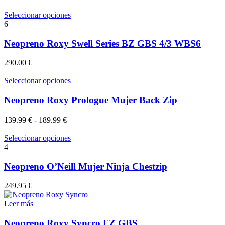
Este
Seleccionar opciones
producto
6
tiene
múltiples
Neopreno Roxy Swell Series BZ GBS 4/3 WBS6
variantes.
Las
290.00
€
opciones
se
Este
Seleccionar opciones
pueden
producto
elegir
tiene
Neopreno Roxy Prologue Mujer Back Zip
en
múltiples
la
variantes.
Rango
139.99
€
-
189.99
€
página
Las
de
de
opciones
precios:
Este
Seleccionar opciones
producto
se
desde
producto
4
pueden
139.99 €
tiene
elegir
hasta
múltiples
Neopreno O’Neill Mujer Ninja Chestzip
en
189.99 €
variantes.
la
Las
249.95
€
página
opciones
de
se
Leer más
producto
pueden
elegir
Neopreno Roxy Syncro FZ GBS