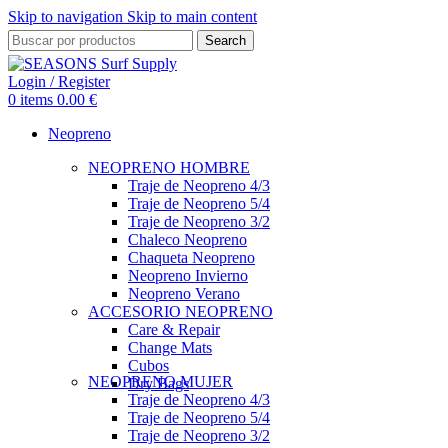
Skip to navigation
Skip to main content
Search
Login / Register
0
items
0.00
€
Neopreno
NEOPRENO HOMBRE
Traje de Neopreno 4/3
Traje de Neopreno 5/4
Traje de Neopreno 3/2
Chaleco Neopreno
Chaqueta Neopreno
Neopreno Invierno
Neopreno Verano
ACCESORIO NEOPRENO
Care & Repair
Change Mats
Cubos
NEOPRENO MUJER
Dry Bags
Traje de Neopreno 4/3
Traje de Neopreno 5/4
Traje de Neopreno 3/2