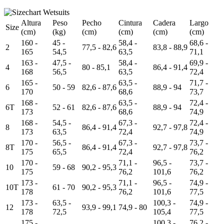
Altura
Peso
Pecho
Cintura
Cadera
Largo
Size
(cm)
(kg)
(cm)
(cm)
(cm)
(cm)
160 -
45 -
58,4 -
68,6 -
2
77,5 - 82,6
83,8 - 88,9
165
54,5
63,5
71,1
163 -
47,5 -
58,4 -
69,9 -
4
80 - 85,1
86,4 - 91,4
168
56,5
63,5
72,4
165 -
63,5 -
71,7 -
6
50 - 59
82,6 - 87,6
88,9 - 94
170
68,6
73,7
168 -
63,5 -
72,4 -
6T
52 - 61
82,6 - 87,6
88,9 - 94
173
68,6
74,9
168 -
54,5 -
67,3 -
72,4 -
8
86,4 - 91,4
92,7 - 97,8
173
63,5
72,4
74,9
170 -
56,5 -
67,3 -
73,7 -
8T
86,4 - 91,4
92,7 - 97,8
175
65,5
72,4
76,2
170 -
71,1 -
96,5 -
73,7 -
10
59 - 68
90,2 - 95,3
175
76,2
101,6
76,2
173 -
71,1 -
96,5 -
74,9 -
10T
61 - 70
90,2 - 95,3
178
76,2
101,6
77,5
173 -
63,5 -
100,3 -
74,9 -
12
93,9 - 99,1
74,9 - 80
178
72,5
105,4
77,5
175 -
100,3 -
76,2 -