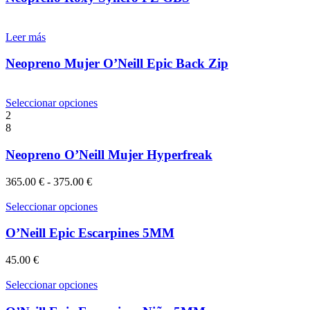
en
la
página
Leer más
de
producto
Neopreno Mujer O’Neill Epic Back Zip
Este
Seleccionar opciones
producto
2
tiene
8
múltiples
variantes.
Neopreno O’Neill Mujer Hyperfreak
Las
opciones
Rango
365.00
€
-
375.00
€
se
de
pueden
precios:
Este
Seleccionar opciones
elegir
desde
producto
en
365.00 €
tiene
O’Neill Epic Escarpines 5MM
la
hasta
múltiples
página
375.00 €
variantes.
45.00
€
de
Las
producto
opciones
Este
Seleccionar opciones
se
producto
pueden
tiene